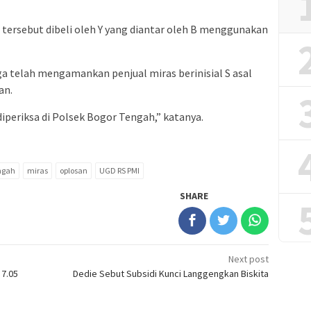
tersebut dibeli oleh Y yang diantar oleh B menggunakan
juga telah mengamankan penjual miras berinisial S asal
an.
iperiksa di Polsek Bogor Tengah,” katanya.
ngah
miras
oplosan
UGD RS PMI
SHARE
Next post
 7.05
Dedie Sebut Subsidi Kunci Langgengkan Biskita