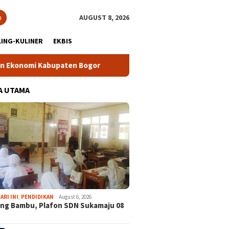
h
AUGUST 8, 2026
ING-KULINER
EKBIS
abupaten Bogor
Tour Malasari Halimun Salak Kian Diminati
A UTAMA
ARI INI
,
PENDIDIKAN
August 6, 2026
ng Bambu, Plafon SDN Sukamaju 08