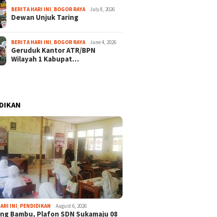
BERITA HARI INI
,
BOGOR RAYA
July 8, 2026
Dewan Unjuk Taring
BERITA HARI INI
,
BOGOR RAYA
June 4, 2026
Geruduk Kantor ATR/BPN
Wilayah 1 Kabupat…
DIKAN
ARI INI
,
PENDIDIKAN
August 6, 2026
ng Bambu, Plafon SDN Sukamaju 08