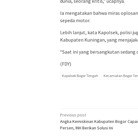
dunia, seorang kritis,” ucapnya.
Ia mengatakan bahwa miras oplosan 
sepeda motor.
Lebih lanjut, kata Kapolsek, polisi 
Kabupaten Kuningan, yang menjajak
“Saat ini yang bersangkutan sedang d
(FDY)
Kapolsek Bogor Tengah
Kecamatan Bogor Te
Post
Previous post
Angka Kemiskinan Kabupaten Bogor Capai
navigation
Persen, INH Berikan Solusi Ini