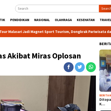
Searc
TIK
PENDIDIKAN
NASIONAL
OLAHRAGA
KESEHATAN
TRAVEL
 Jadi Magnet Sport Tourism, Dongkrak Pariwisata dan Ekonomi K
BERIT
s Akibat Miras Oplosan
BERITA H
Ditopa
K…