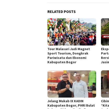
RELATED POSTS
Tour Malasari Jadi Magnet
Eksp
Sport Tourism, Dongkrak
Part
Pariwisata dan Ekonomi
Bers
Kabupaten Bogor
Jasi
Jelang Mukab IX KADIN
Cibi
Kabupaten Bogor, PHRI Bulat
“Kit