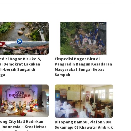
edisi Bogor Biru ke-5,
Ekspedisi Bogor Biru di
ai Demokrat Lakukan
Pangradin Bangun Kesadaran
ih-bersih Sungai di
Masyarakat Sungai Bebas
nga
Sampah
nong City Mall Hadirkan
Ditopang Bambu, Plafon SDN
a Indonesia – Kreativitas
Sukamaju 08 Khawatir Ambruk