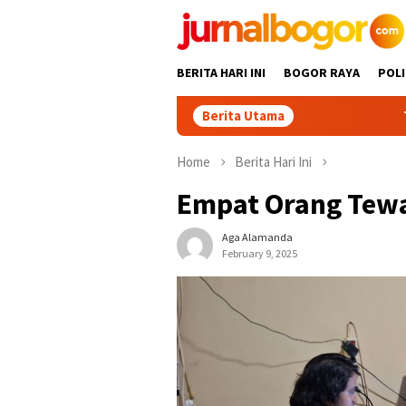
Skip
to
content
BERITA HARI INI
BOGOR RAYA
POLI
Berita Utama
Tour Malasari
Home
Berita Hari Ini
Empat Orang Tewa
Aga Alamanda
February 9, 2025