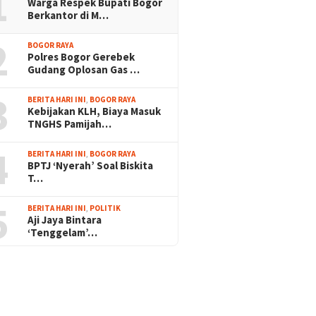
1
Warga Respek Bupati Bogor
Berkantor di M…
2
BOGOR RAYA
Polres Bogor Gerebek
Gudang Oplosan Gas …
3
BERITA HARI INI
,
BOGOR RAYA
Kebijakan KLH, Biaya Masuk
TNGHS Pamijah…
4
BERITA HARI INI
,
BOGOR RAYA
BPTJ ‘Nyerah’ Soal Biskita
T…
5
BERITA HARI INI
,
POLITIK
Aji Jaya Bintara
‘Tenggelam’…