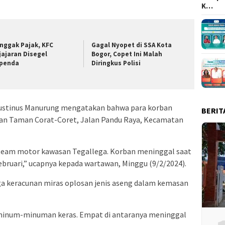
K…
nggak Pajak, KFC
Gagal Nyopet di SSA Kota
jajaran Disegel
Bogor, Copet Ini Malah
penda
Diringkus Polisi
ustinus Manurung mengatakan bahwa para korban
BERIT
aran Taman Corat-Coret, Jalan Pandu Raya, Kecamatan
eam motor kawasan Tegallega. Korban meninggal saat
Februari,” ucapnya kepada wartawan, Minggu (9/2/2024).
ga keracunan miras oplosan jenis aseng dalam kemasan
minum-minuman keras. Empat di antaranya meninggal