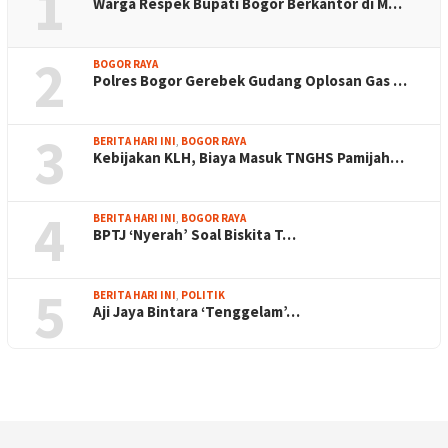
1
Warga Respek Bupati Bogor Berkantor di M…
2
BOGOR RAYA
Polres Bogor Gerebek Gudang Oplosan Gas …
3
BERITA HARI INI
,
BOGOR RAYA
Kebijakan KLH, Biaya Masuk TNGHS Pamijah…
4
BERITA HARI INI
,
BOGOR RAYA
BPTJ ‘Nyerah’ Soal Biskita T…
5
BERITA HARI INI
,
POLITIK
Aji Jaya Bintara ‘Tenggelam’…