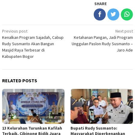
SHARE
Post
Previous post
Next post
Kenalkan Program Sajadah, Cabup
Ketahanan Pangan, Jadi Program
navigation
Rudy Susmanto Akan Bangun
Unggulan Paslon Rudy Susmanto –
Masjid Raya Terbesar di
Jaro Ade
Kabupaten Bogor
RELATED POSTS
13 Kelurahan Turunkan Kafilah
Bupati Rudy Susmanto:
Terbaik, Cibinong Bidik Juara
Masyarakat Diperkenankan