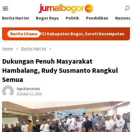
Skip
Mobile
to
Menu
content
Berita Hari Ini
Bogor Raya
Politik
Pendidikan
Nasional
isabilitas NPCI Kabupaten Bogor, Soroti Kesempatan Kerja yang S
Berita Utama
Home
Berita Hari Ini
Dukungan Penuh Masyarakat
Hambalang, Rudy Susmanto Rangkul
Semua
Aga Alamanda
October 11, 2024