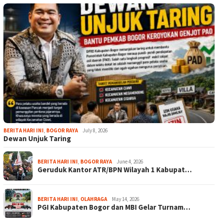
BERITA HARI INI
,
BOGOR RAYA
July 8, 2026
Dewan Unjuk Taring
BERITA HARI INI
,
BOGOR RAYA
June 4, 2026
Geruduk Kantor ATR/BPN Wilayah 1 Kabupat…
BERITA HARI INI
,
OLAHRAGA
May 14, 2026
PGI Kabupaten Bogor dan MBI Gelar Turnam…