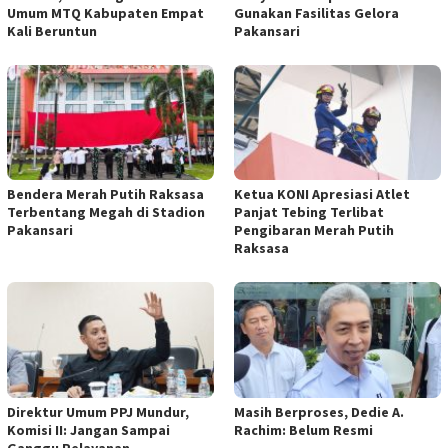
Umum MTQ Kabupaten Empat
Gunakan Fasilitas Gelora
Kali Beruntun
Pakansari
Bendera Merah Putih Raksasa
Ketua KONI Apresiasi Atlet
Terbentang Megah di Stadion
Panjat Tebing Terlibat
Pakansari
Pengibaran Merah Putih
Raksasa
Direktur Umum PPJ Mundur,
Masih Berproses, Dedie A.
Komisi II: Jangan Sampai
Rachim: Belum Resmi