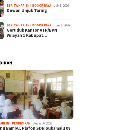
BERITA HARI INI
,
BOGOR RAYA
July 8, 2026
Dewan Unjuk Taring
BERITA HARI INI
,
BOGOR RAYA
June 4, 2026
Geruduk Kantor ATR/BPN
Wilayah 1 Kabupat…
DIKAN
ARI INI
,
PENDIDIKAN
August 6, 2026
ng Bambu, Plafon SDN Sukamaju 08