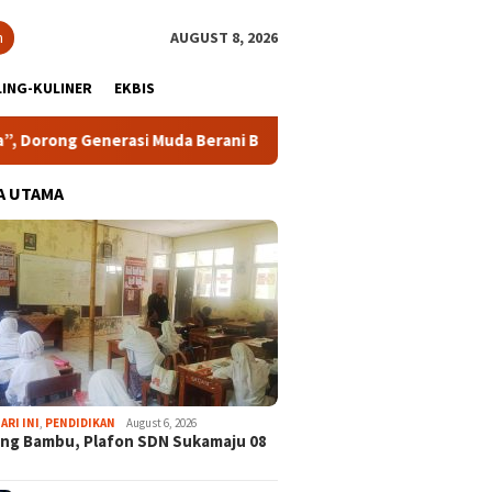
h
AUGUST 8, 2026
ING-KULINER
EKBIS
asi Muda Berani Bersuara dan Merawat Demokrasi
Lomba 
A UTAMA
ARI INI
,
PENDIDIKAN
August 6, 2026
ng Bambu, Plafon SDN Sukamaju 08