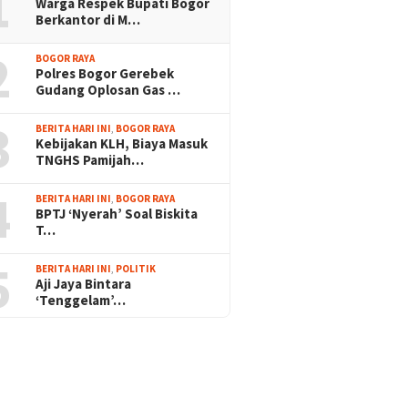
1
Warga Respek Bupati Bogor
Berkantor di M…
2
BOGOR RAYA
Polres Bogor Gerebek
Gudang Oplosan Gas …
3
BERITA HARI INI
,
BOGOR RAYA
Kebijakan KLH, Biaya Masuk
TNGHS Pamijah…
4
BERITA HARI INI
,
BOGOR RAYA
BPTJ ‘Nyerah’ Soal Biskita
T…
5
BERITA HARI INI
,
POLITIK
Aji Jaya Bintara
‘Tenggelam’…