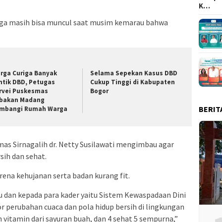
K…
uga masih bisa muncul saat musim kemarau bahwa
rga Curiga Banyak
Selama Sepekan Kasus DBD
ntik DBD, Petugas
Cukup Tinggi di Kabupaten
rvei Puskesmas
Bogor
bakan Madang
BERIT
mbangi Rumah Warga
s Sirnagalih dr. Netty Susilawati mengimbau agar
sih dan sehat.
ena kehujanan serta badan kurang fit.
u dan kepada para kader yaitu Sistem Kewaspadaan Dini
r perubahan cuaca dan pola hidup bersih di lingkungan
vitamin dari sayuran buah, dan 4 sehat 5 sempurna,”