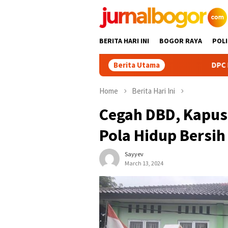
Skip
to
content
BERITA HARI INI
BOGOR RAYA
POLI
Berita Utama
DPC Partai Demokrat
Home
Berita Hari Ini
Cegah DBD, Kapus 
Pola Hidup Bersih
Sayyev
March 13, 2024