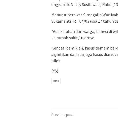
ungkap dr. Netty Susilawati, Rabu (13
Menurut perawat Sirnagalih Warliyah
Sukamantri RT 04/03 usia 17 tahun da
“Ada keluhan dari warga, bahwa di wi
ke rumah sakit,” ujarnya.
Kendati demikian, kasus demam berdar
signifikan dan ada juga kasus diare, 
pilek.
(YS)
DBD
Post
Previous post