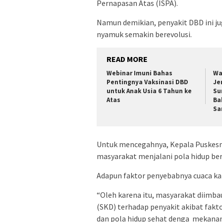
Pernapasan Atas (ISPA).
Namun demikian, penyakit DBD ini j
nyamuk semakin berevolusi.
READ MORE
Webinar Imuni Bahas
Wa
Pentingnya Vaksinasi DBD
Je
untuk Anak Usia 6 Tahun ke
Su
Atas
Ba
Sa
Untuk mencegahnya, Kepala Puskesma
masyarakat menjalani pola hidup ber
Adapun faktor penyebabnya cuaca kar
“Oleh karena itu, masyarakat diimba
(SKD) terhadap penyakit akibat fakto
dan pola hidup sehat denga mekanan 