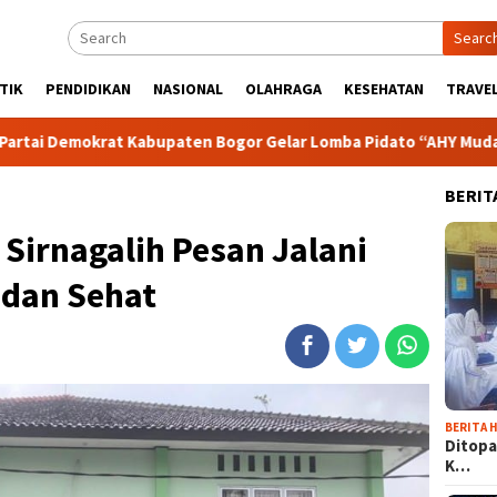
Searc
TIK
PENDIDIKAN
NASIONAL
OLAHRAGA
KESEHATAN
TRAVEL
 Kabupaten Bogor Gelar Lomba Pidato “AHY Muda”, Dorong Gener
BERIT
Sirnagalih Pesan Jalani
 dan Sehat
BERITA H
Ditopa
K…