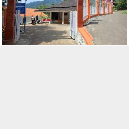
1
BOGOR RAYA
Warga Respek Bupati Bogor Berkantor di M…
2
BOGOR RAYA
Polres Bogor Gerebek Gudang Oplosan Gas …
3
BERITA HARI INI
,
BOGOR RAYA
Kebijakan KLH, Biaya Masuk TNGHS Pamijah…
4
BERITA HARI INI
,
BOGOR RAYA
BPTJ ‘Nyerah’ Soal Biskita T…