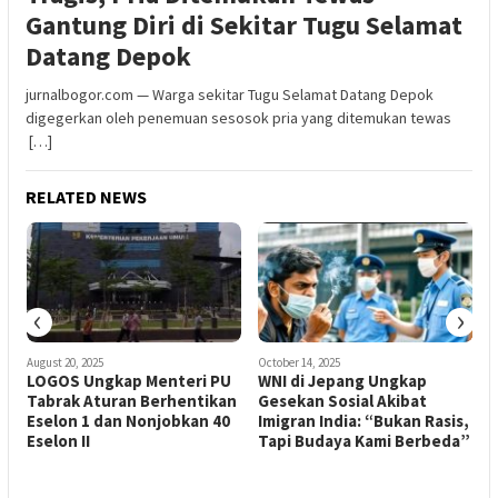
Gantung Diri di Sekitar Tugu Selamat
Datang Depok
jurnalbogor.com — Warga sekitar Tugu Selamat Datang Depok
digegerkan oleh penemuan sesosok pria yang ditemukan tewas
[…]
RELATED NEWS
‹
›
August 20, 2025
October 14, 2025
A
,
LOGOS Ungkap Menteri PU
WNI di Jepang Ungkap
W
Tabrak Aturan Berhentikan
Gesekan Sosial Akibat
S
Eselon 1 dan Nonjobkan 40
Imigran India: “Bukan Rasis,
G
Eselon II
Tapi Budaya Kami Berbeda”