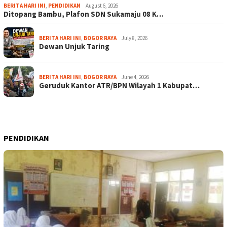
BERITA HARI INI
,
PENDIDIKAN
August 6, 2026
Ditopang Bambu, Plafon SDN Sukamaju 08 K…
BERITA HARI INI
,
BOGOR RAYA
July 8, 2026
Dewan Unjuk Taring
BERITA HARI INI
,
BOGOR RAYA
June 4, 2026
Geruduk Kantor ATR/BPN Wilayah 1 Kabupat…
PENDIDIKAN