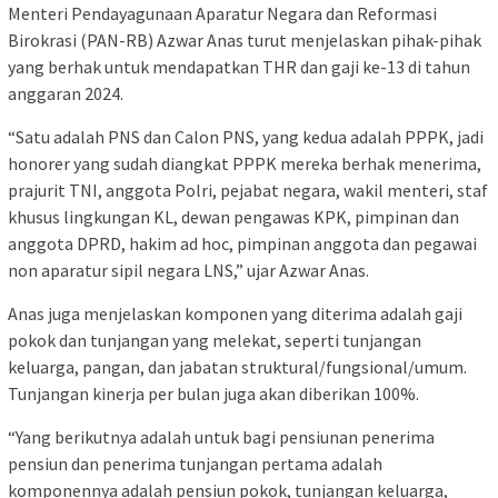
Menteri Pendayagunaan Aparatur Negara dan Reformasi
Birokrasi (PAN-RB) Azwar Anas turut menjelaskan pihak-pihak
yang berhak untuk mendapatkan THR dan gaji ke-13 di tahun
anggaran 2024.
“Satu adalah PNS dan Calon PNS, yang kedua adalah PPPK, jadi
honorer yang sudah diangkat PPPK mereka berhak menerima,
prajurit TNI, anggota Polri, pejabat negara, wakil menteri, staf
khusus lingkungan KL, dewan pengawas KPK, pimpinan dan
anggota DPRD, hakim ad hoc, pimpinan anggota dan pegawai
non aparatur sipil negara LNS,” ujar Azwar Anas.
Anas juga menjelaskan komponen yang diterima adalah gaji
pokok dan tunjangan yang melekat, seperti tunjangan
keluarga, pangan, dan jabatan struktural/fungsional/umum.
Tunjangan kinerja per bulan juga akan diberikan 100%.
“Yang berikutnya adalah untuk bagi pensiunan penerima
pensiun dan penerima tunjangan pertama adalah
komponennya adalah pensiun pokok, tunjangan keluarga,