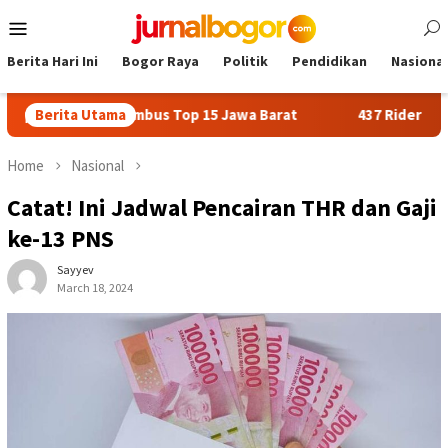
Skip
Mobile
to
Menu
content
Berita Hari Ini
Bogor Raya
Politik
Pendidikan
Nasional
ogor Tembus Top 15 Jawa Barat
Berita Utama
437 Rider dari 18 Provin
Home
Nasional
Catat! Ini Jadwal Pencairan THR dan Gaji
ke-13 PNS
Sayyev
March 18, 2024