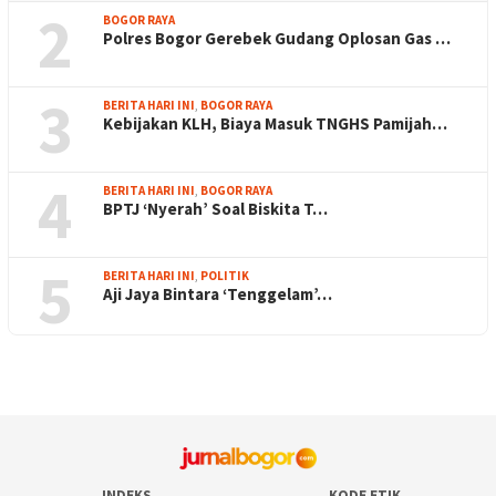
2
BOGOR RAYA
Polres Bogor Gerebek Gudang Oplosan Gas …
3
BERITA HARI INI
,
BOGOR RAYA
Kebijakan KLH, Biaya Masuk TNGHS Pamijah…
4
BERITA HARI INI
,
BOGOR RAYA
BPTJ ‘Nyerah’ Soal Biskita T…
5
BERITA HARI INI
,
POLITIK
Aji Jaya Bintara ‘Tenggelam’…
INDEKS
KODE ETIK