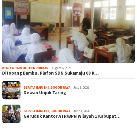
BERITA HARI INI
,
PENDIDIKAN
August 6, 2026
Ditopang Bambu, Plafon SDN Sukamaju 08 K…
BERITA HARI INI
,
BOGOR RAYA
July 8, 2026
Dewan Unjuk Taring
BERITA HARI INI
,
BOGOR RAYA
June 4, 2026
Geruduk Kantor ATR/BPN Wilayah 1 Kabupat…