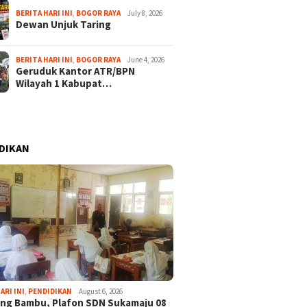
BERITA HARI INI
,
BOGOR RAYA
July 8, 2026
Dewan Unjuk Taring
BERITA HARI INI
,
BOGOR RAYA
June 4, 2026
Geruduk Kantor ATR/BPN
Wilayah 1 Kabupat…
DIKAN
ARI INI
,
PENDIDIKAN
August 6, 2026
ng Bambu, Plafon SDN Sukamaju 08