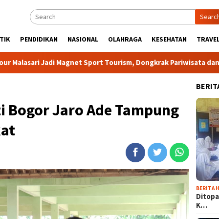
Searc
TIK
PENDIDIKAN
NASIONAL
OLAHRAGA
KESEHATAN
TRAVEL
i Magnet Sport Tourism, Dongkrak Pariwisata dan Ekonomi Kabup
BERIT
ti Bogor Jaro Ade Tampung
kat
BERITA H
Ditopa
K…