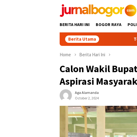
Skip
to
content
BERITA HARI INI
BOGOR RAYA
POLI
Berita Utama
Tour Malasari Jad
Home
Berita Hari Ini
Calon Wakil Bupa
Aspirasi Masyara
Aga Alamanda
October 2, 2024