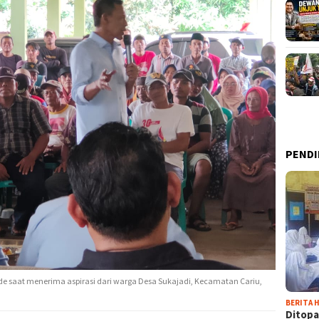
PENDI
 Ade saat menerima aspirasi dari warga Desa Sukajadi, Kecamatan Cariu,
BERITA H
Ditopa