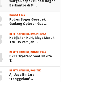
1
Warga Respek Bupati Bogor
Berkantor di M…
2
BOGOR RAYA
Polres Bogor Gerebek
Gudang Oplosan Gas …
3
BERITA HARI INI
,
BOGOR RAYA
Kebijakan KLH, Biaya Masuk
TNGHS Pamijah…
4
BERITA HARI INI
,
BOGOR RAYA
BPTJ ‘Nyerah’ Soal Biskita
T…
5
BERITA HARI INI
,
POLITIK
Aji Jaya Bintara
‘Tenggelam’…