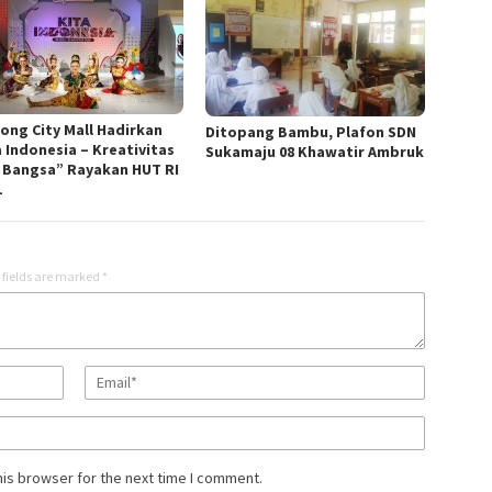
nong City Mall Hadirkan
Ditopang Bambu, Plafon SDN
a Indonesia – Kreativitas
Sukamaju 08 Khawatir Ambruk
 Bangsa” Rayakan HUT RI
1
 fields are marked
*
his browser for the next time I comment.