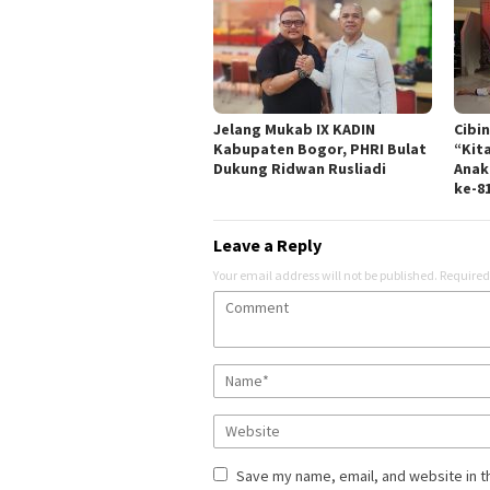
Jelang Mukab IX KADIN
Cibi
Kabupaten Bogor, PHRI Bulat
“Kit
Dukung Ridwan Rusliadi
Anak
ke-8
Leave a Reply
Your email address will not be published.
Required
Save my name, email, and website in t