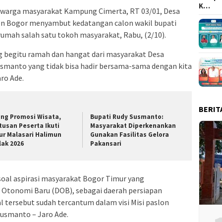
K…
h warga masyarakat Kampung Cimerta, RT 03/01, Desa
en Bogor menyambut kedatangan calon wakil bupati
 rumah salah satu tokoh masyarakat, Rabu, (2/10).
 begitu ramah dan hangat dari masyarakat Desa
 Susmanto yang tidak bisa hadir bersama-sama dengan kita
aro Ade.
BERIT
ang Promosi Wisata,
Bupati Rudy Susmanto:
tusan Peserta Ikuti
Masyarakat Diperkenankan
ur Malasari Halimun
Gunakan Fasilitas Gelora
lak 2026
Pakansari
soal aspirasi masyarakat Bogor Timur yang
Otonomi Baru (DOB), sebagai daerah persiapan
 tersebut sudah tercantum dalam visi Misi paslon
Susmanto – Jaro Ade.