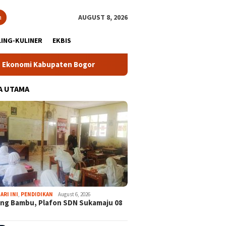
h
AUGUST 8, 2026
ING-KULINER
EKBIS
aten Bogor
Tour Malasari Halimun Salak Kian Diminati, Ra
A UTAMA
ARI INI
,
PENDIDIKAN
August 6, 2026
ng Bambu, Plafon SDN Sukamaju 08