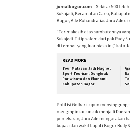
jurnalbogor.com
– Sekitar 500 lebi
Sukajadi, Kecamatan Cariu, Kabupat
Bogor, Ade Ruhandi alias Jaro Ade di
“Terimakasih atas sambutannya yang
Sukajadi. Titip salam dari pak Rudy
di tempat yang luar biasa ini,” kata J
READ MORE
Tour Malasari Jadi Magnet
Aj
Sport Tourism, Dongkrak
Ra
Pariwisata dan Ekonomi
To
Kabupaten Bogor
Sa
Politisi Golkar itupun menyinggung 
menginginkan untuk menjadi Daerah 
pemekaran, Jaro Ade mengatakan hal
bupati dan wakil bupati Bogor Rudy 