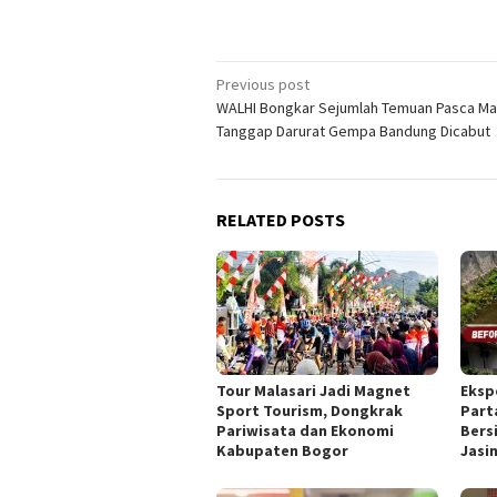
Post
Previous post
WALHI Bongkar Sejumlah Temuan Pasca M
navigation
Tanggap Darurat Gempa Bandung Dicabut
RELATED POSTS
Tour Malasari Jadi Magnet
Eksp
Sport Tourism, Dongkrak
Part
Pariwisata dan Ekonomi
Bers
Kabupaten Bogor
Jasi