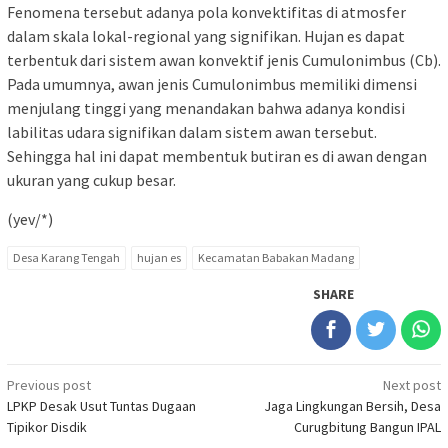
Fenomena tersebut adanya pola konvektifitas di atmosfer
dalam skala lokal-regional yang signifikan. Hujan es dapat
terbentuk dari sistem awan konvektif jenis Cumulonimbus (Cb).
Pada umumnya, awan jenis Cumulonimbus memiliki dimensi
menjulang tinggi yang menandakan bahwa adanya kondisi
labilitas udara signifikan dalam sistem awan tersebut.
Sehingga hal ini dapat membentuk butiran es di awan dengan
ukuran yang cukup besar.
(yev/*)
Desa Karang Tengah
hujan es
Kecamatan Babakan Madang
SHARE
Post
Previous post
Next post
LPKP Desak Usut Tuntas Dugaan
Jaga Lingkungan Bersih, Desa
navigation
Tipikor Disdik
Curugbitung Bangun IPAL