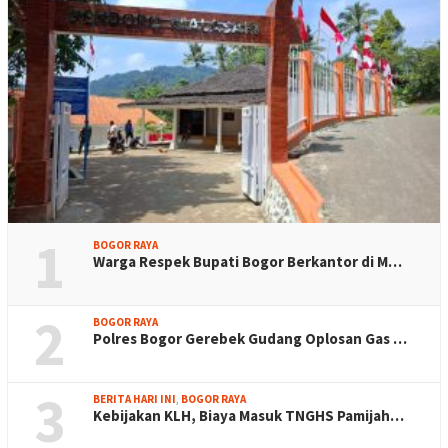
1
BOGOR RAYA
Warga Respek Bupati Bogor Berkantor di M…
2
BOGOR RAYA
Polres Bogor Gerebek Gudang Oplosan Gas …
3
BERITA HARI INI
,
BOGOR RAYA
Kebijakan KLH, Biaya Masuk TNGHS Pamijah…