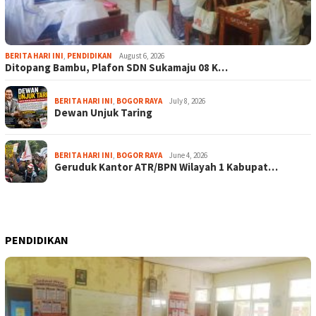
BERITA HARI INI
,
PENDIDIKAN
August 6, 2026
Ditopang Bambu, Plafon SDN Sukamaju 08 K…
BERITA HARI INI
,
BOGOR RAYA
July 8, 2026
Dewan Unjuk Taring
BERITA HARI INI
,
BOGOR RAYA
June 4, 2026
Geruduk Kantor ATR/BPN Wilayah 1 Kabupat…
PENDIDIKAN