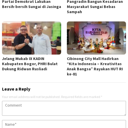
Partai Demokrat Lakukan
Pangradin Bangun Kesadaran
Bersih-bersih Sungai di Jasinga
Masyarakat Sungai Bebas
Sampah
Jelang Mukab IX KADIN
Cibinong City Mall Hadirkan
Kabupaten Bogor, PHRI Bulat
“Kita Indonesia – Kreativitas
Dukung Ridwan Rusliadi
Anak Bangsa” Rayakan HUT RI
ke-81
Leave a Reply
Your email address will not be published.
Required fields are marked
*