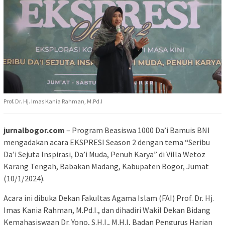
Prof. Dr. Hj. Imas Kania Rahman, M.Pd.I
jurnalbogor.com
– Program Beasiswa 1000 Da’i Bamuis BNI
mengadakan acara EKSPRESI Season 2 dengan tema “Seribu
Da’i Sejuta Inspirasi, Da’i Muda, Penuh Karya” di Villa Wetoz
Karang Tengah, Babakan Madang, Kabupaten Bogor, Jumat
(10/1/2024).
Acara ini dibuka Dekan Fakultas Agama Islam (FAI) Prof. Dr. Hj.
Imas Kania Rahman, M.Pd.I., dan dihadiri Wakil Dekan Bidang
Kemahasiswaan Dr. Yono, S.H.I., M.H.I, Badan Pengurus Harian