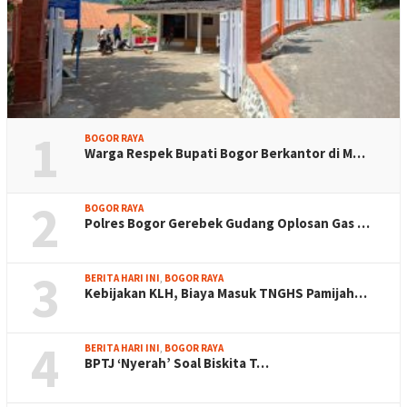
1
BOGOR RAYA
Warga Respek Bupati Bogor Berkantor di M…
2
BOGOR RAYA
Polres Bogor Gerebek Gudang Oplosan Gas …
3
BERITA HARI INI
,
BOGOR RAYA
Kebijakan KLH, Biaya Masuk TNGHS Pamijah…
4
BERITA HARI INI
,
BOGOR RAYA
BPTJ ‘Nyerah’ Soal Biskita T…