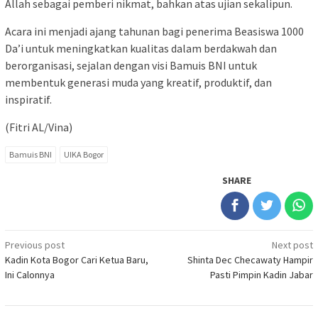
Allah sebagai pemberi nikmat, bahkan atas ujian sekalipun.
Acara ini menjadi ajang tahunan bagi penerima Beasiswa 1000
Da’i untuk meningkatkan kualitas dalam berdakwah dan
berorganisasi, sejalan dengan visi Bamuis BNI untuk
membentuk generasi muda yang kreatif, produktif, dan
inspiratif.
(Fitri AL/Vina)
Bamuis BNI
UIKA Bogor
SHARE
Post
Previous post
Next post
Kadin Kota Bogor Cari Ketua Baru,
Shinta Dec Checawaty Hampir
navigation
Ini Calonnya
Pasti Pimpin Kadin Jabar