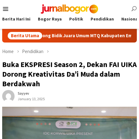
Skip
Mobile
to
Menu
content
Berita Hari Ini
Bogor Raya
Politik
Pendidikan
Nasional
ik, Cibinong Bidik Juara Umum MTQ Kabupaten Empat Kali Berunt
Berita Utama
Home
Pendidikan
Buka EKSPRESI Season 2, Dekan FAI UIKA
Dorong Kreativitas Da’i Muda dalam
Berdakwah
Sayyev
January 13, 2025