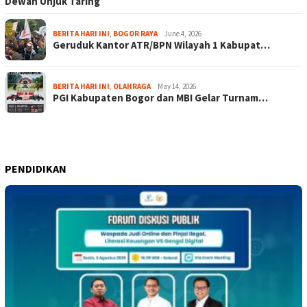
Dewan Unjuk Taring
BERITA HARI INI
,
BOGOR RAYA
June 4, 2026
Geruduk Kantor ATR/BPN Wilayah 1 Kabupat…
BERITA HARI INI
,
OLAHRAGA
May 14, 2026
PGI Kabupaten Bogor dan MBI Gelar Turnam…
PENDIDIKAN