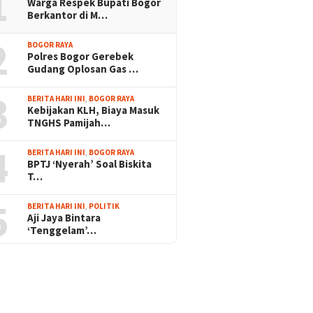
1
Warga Respek Bupati Bogor
Berkantor di M…
2
BOGOR RAYA
Polres Bogor Gerebek
Gudang Oplosan Gas …
3
BERITA HARI INI
,
BOGOR RAYA
Kebijakan KLH, Biaya Masuk
TNGHS Pamijah…
4
BERITA HARI INI
,
BOGOR RAYA
BPTJ ‘Nyerah’ Soal Biskita
T…
5
BERITA HARI INI
,
POLITIK
Aji Jaya Bintara
‘Tenggelam’…