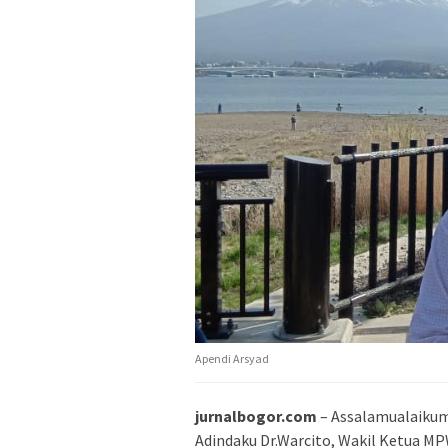
Apendi Arsyad
jurnalbogor.com
– Assalamualaiku
Adindaku Dr.Warcito, Wakil Ketua M