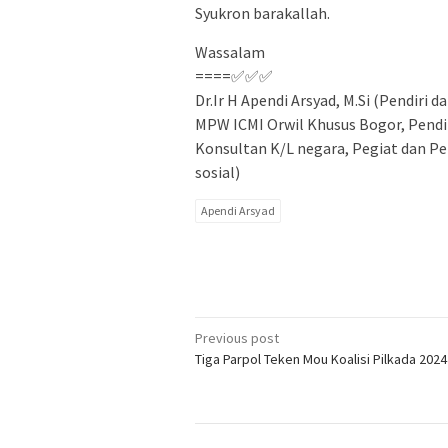
Syukron barakallah.
Wassalam
====✅✅✅
Dr.Ir H Apendi Arsyad, M.Si (Pendi
MPW ICMI Orwil Khusus Bogor, Pendir
Konsultan K/L negara, Pegiat dan Pen
sosial)
Apendi Arsyad
Post
Previous post
Tiga Parpol Teken Mou Koalisi Pilkada 2024
navigation