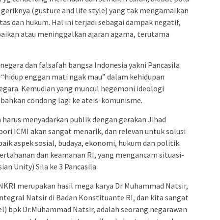
k geriknya (gusture and life style) yang tak mengamalkan
tas dan hukum. Hal ini terjadi sebagai dampak negatif,
abaikan atau meninggalkan ajaran agama, terutama
 negara dan falsafah bangsa Indonesia yakni Pancasila
in “hidup enggan mati ngak mau” dalam kehidupan
egara. Kemudian yang muncul hegemoni ideologi
n bahkan condong lagi ke ateis-komunisme.
ta harus menyadarkan publik dengan gerakan Jihad
opori ICMI akan sangat menarik, dan relevan untuk solusi
aik aspek sosial, budaya, ekonomi, hukum dan politik.
 pertahanan dan keamanan RI, yang mengancam situasi-
an Unity) Sila ke 3 Pancasila.
NKRI merupakan hasil mega karya Dr Muhammad Natsir,
tegral Natsir di Badan Konstituante RI, dan kita sangat
el) bpk Dr.Muhammad Natsir, adalah seorang negarawan