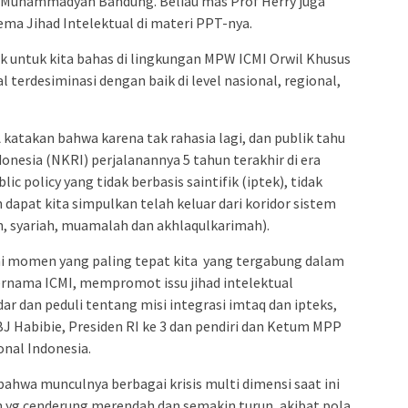
as Muhammadyah Bandung. Beliau mas Prof Herry juga
a Jihad Intelektual di materi PPT-nya.
ik untuk kita bahas di lingkungan MPW ICMI Orwil Khusus
al terdesiminasi dengan baik di level nasional, regional,
katakan bahwa karena tak rahasia lagi, dan publik tahu
nesia (NKRI) perjalanannya 5 tahun terakhir di era
c policy yang tidak berbasis saintifik (iptek), tidak
 dapat kita simpulkan telah keluar dari koridor sistem
ah, syariah, muamalah dan akhlaqulkarimah).
i momen yang paling tepat kita yang tergabung dalam
ernama ICMI, mempromot issu jihad intelektual
dar dan peduli tentang misi integrasi imtaq dan ipteks,
BJ Habibie, Presiden RI ke 3 dan pendiri dan Ketum MPP
nal Indonesia.
ahwa munculnya berbagai krisis multi dimensi saat ini
 yg cenderung merendah dan semakin turun, akibat pola