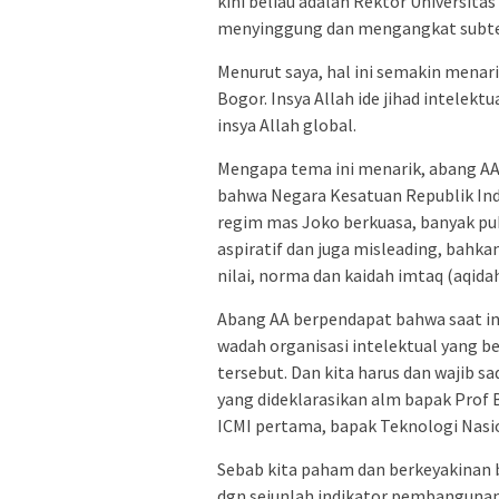
kini beliau adalah Rektor Universit
menyinggung dan mengangkat subtem
Menurut saya, hal ini semakin menar
Bogor. Insya Allah ide jihad intelektu
insya Allah global.
Mengapa tema ini menarik, abang AA 
bahwa Negara Kesatuan Republik Indo
regim mas Joko berkuasa, banyak publi
aspiratif dan juga misleading, bahkan
nilai, norma dan kaidah imtaq (aqid
Abang AA berpendapat bahwa saat in
wadah organisasi intelektual yang b
tersebut. Dan kita harus dan wajib sa
yang dideklarasikan alm bapak Prof 
ICMI pertama, bapak Teknologi Nasio
Sebab kita paham dan berkeyakinan b
dgn sejunlah indikator pembangunan