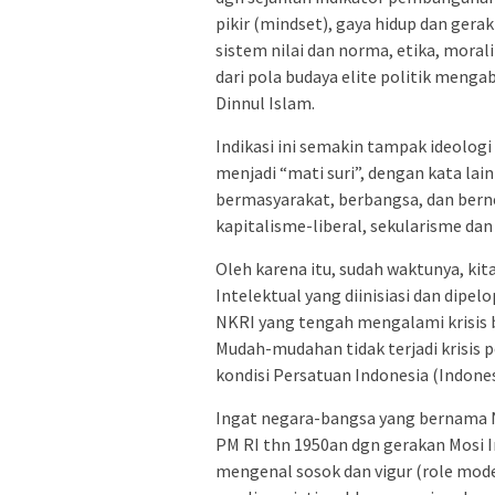
pikir (mindset), gaya hidup dan gera
sistem nilai dan norma, etika, morali
dari pola budaya elite politik meng
Dinnul Islam.
Indikasi ini semakin tampak ideologi
menjadi “mati suri”, dengan kata la
bermasyarakat, berbangsa, dan bern
kapitalisme-liberal, sekularisme da
Oleh karena itu, sudah waktunya, ki
Intelektual yang diinisiasi dan dipel
NKRI yang tengah mengalami krisis b
Mudah-mudahan tidak terjadi krisis
kondisi Persatuan Indonesia (Indonesi
Ingat negara-bangsa yang bernama 
PM RI thn 1950an dgn gerakan Mosi In
mengenal sosok dan vigur (role mod