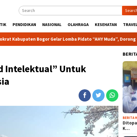
Searc
TIK
PENDIDIKAN
NASIONAL
OLAHRAGA
KESEHATAN
TRAVEL
or Gelar Lomba Pidato “AHY Muda”, Dorong Generasi Muda Beran
BERIT
 Intelektual” Untuk
ia
BERITA H
Ditopa
K…