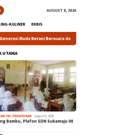
h
AUGUST 8, 2026
ING-KULINER
EKBIS
i Bersuara dan Merawat Demokrasi
Lomba Rakyat Demokra
A UTAMA
ARI INI
,
PENDIDIKAN
August 6, 2026
ng Bambu, Plafon SDN Sukamaju 08