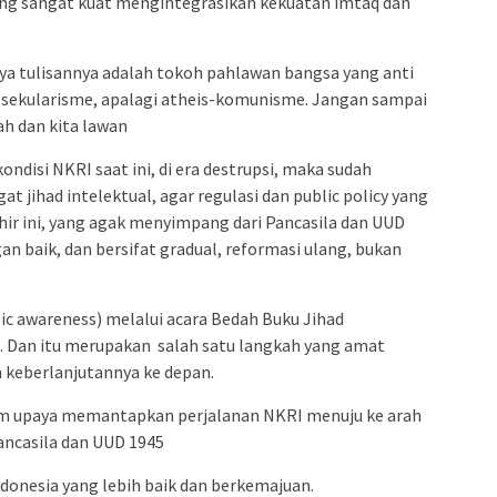
yang sangat kuat mengintegrasikan kekuatan imtaq dan
rya tulisannya adalah tokoh pahlawan bangsa yang anti
l, sekularisme, apalagi atheis-komunisme. Jangan sampai
ah dan kita lawan
ndisi NKRI saat ini, di era destrupsi, maka sudah
jihad intelektual, agar regulasi dan public policy yang
khir ini, yang agak menyimpang dari Pancasila dan UUD
an baik, dan bersifat gradual, reformasi ulang, bukan
ic awareness) melalui acara Bedah Buku Jihad
an. Dan itu merupakan salah satu langkah yang amat
 keberlanjutannya ke depan.
lam upaya memantapkan perjalanan NKRI menuju ke arah
Pancasila dan UUD 1945
donesia yang lebih baik dan berkemajuan.