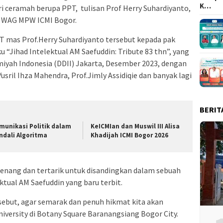
K…
ri ceramah berupa PPT, tulisan Prof Herry Suhardiyanto,
i WAG MPW ICMI Bogor.
T mas Prof.Herry Suhardiyanto tersebut kepada pak
ku “Jihad Intelektual AM Saefuddin: Tribute 83 thn”, yang
iyah Indonesia (DDII) Jakarta, Desember 2023, dengan
sril Ihza Mahendra, Prof.Jimly Assidiqie dan banyak lagi
BERIT
munikasi Politik dalam
KeICMIan dan Muswil III Alisa
ndali Algoritma
Khadijah ICMI Bogor 2026
senang dan tertarik untuk disandingkan dalam sebuah
ktual AM Saefuddin yang baru terbit.
rsebut, agar semarak dan penuh hikmat kita akan
versity di Botany Square Baranangsiang Bogor City.