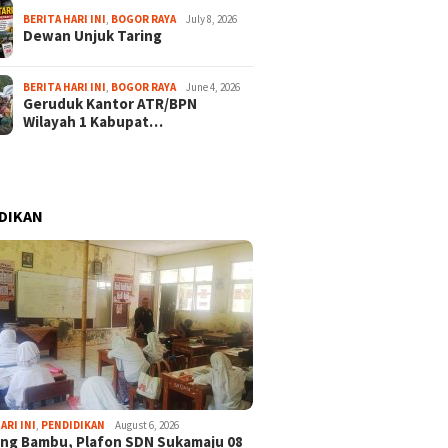
BERITA HARI INI
,
BOGOR RAYA
July 8, 2026
Dewan Unjuk Taring
BERITA HARI INI
,
BOGOR RAYA
June 4, 2026
Geruduk Kantor ATR/BPN
Wilayah 1 Kabupat…
DIKAN
ARI INI
,
PENDIDIKAN
August 6, 2026
ng Bambu, Plafon SDN Sukamaju 08