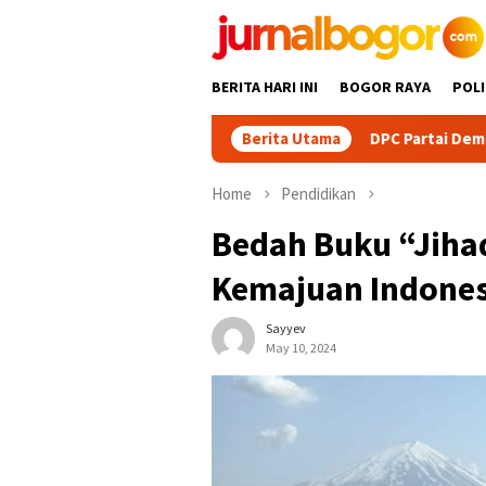
Skip
to
content
BERITA HARI INI
BOGOR RAYA
POLI
DPC Partai Demokrat Kabupaten Bog
Berita Utama
Home
Pendidikan
Bedah Buku “Jihad
Kemajuan Indones
Sayyev
May 10, 2024