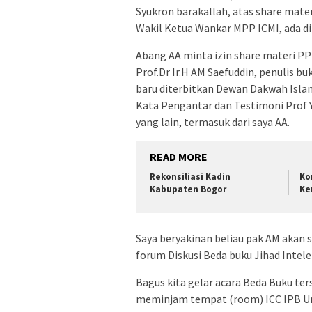
Syukron barakallah, atas share mate
Wakil Ketua Wankar MPP ICMI, ada d
Abang AA minta izin share materi PP
Prof.Dr Ir.H AM Saefuddin, penulis bu
baru diterbitkan Dewan Dakwah Islam
Kata Pengantar dan Testimoni Prof Yu
yang lain, termasuk dari saya AA.
READ MORE
Rekonsiliasi Kadin
Ko
Kabupaten Bogor
Ke
Saya beryakinan beliau pak AM akan 
forum Diskusi Beda buku Jihad Intele
Bagus kita gelar acara Beda Buku te
meminjam tempat (room) ICC IPB Uni