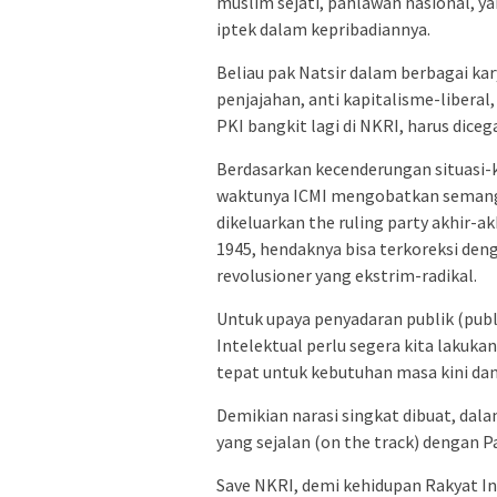
muslim sejati, pahlawan nasional, 
iptek dalam kepribadiannya.
Beliau pak Natsir dalam berbagai ka
penjajahan, anti kapitalisme-libera
PKI bangkit lagi di NKRI, harus diceg
Berdasarkan kecenderungan situasi-ko
waktunya ICMI mengobatkan semangat 
dikeluarkan the ruling party akhir-a
1945, hendaknya bisa terkoreksi deng
revolusioner yang ekstrim-radikal.
Untuk upaya penyadaran publik (publ
Intelektual perlu segera kita lakuk
tepat untuk kebutuhan masa kini dan
Demikian narasi singkat dibuat, da
yang sejalan (on the track) dengan 
Save NKRI, demi kehidupan Rakyat In