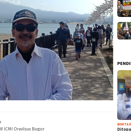
PENDI
m
BERITA H
PW ICMI Orwilsus Bogor
Ditopa