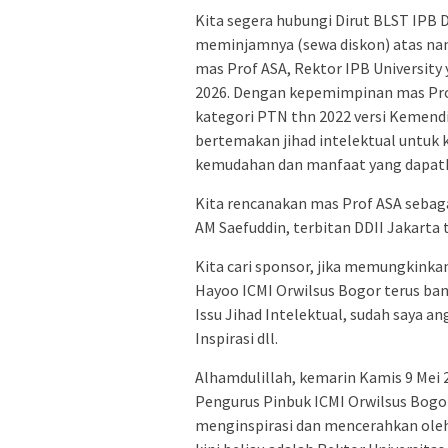
Kita segera hubungi Dirut BLST IPB D
meminjamnya (sewa diskon) atas nama
mas Prof ASA, Rektor IPB University
2026. Dengan kepemimpinan mas Prof 
kategori PTN thn 2022 versi Kemend
bertemakan jihad intelektual untuk k
kemudahan dan manfaat yang dapatk
Kita rencanakan mas Prof ASA sebaga
AM Saefuddin, terbitan DDII Jakarta 
Kita cari sponsor, jika memungkinkan
Hayoo ICMI Orwilsus Bogor terus ban
Issu Jihad Intelektual, sudah saya a
Inspirasi dll.
Alhamdulillah, kemarin Kamis 9 Mei 2
Pengurus Pinbuk ICMI Orwilsus Bogor
menginspirasi dan mencerahkan oleh