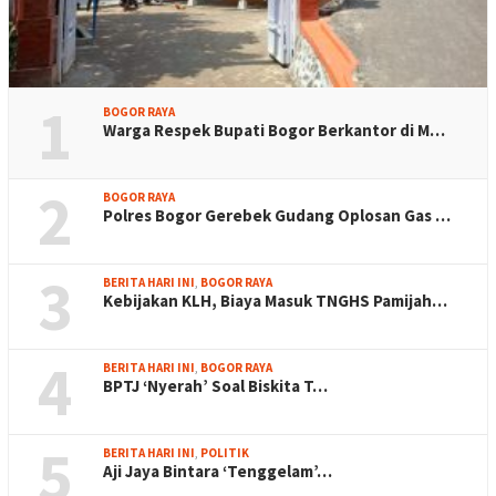
1
BOGOR RAYA
Warga Respek Bupati Bogor Berkantor di M…
2
BOGOR RAYA
Polres Bogor Gerebek Gudang Oplosan Gas …
3
BERITA HARI INI
,
BOGOR RAYA
Kebijakan KLH, Biaya Masuk TNGHS Pamijah…
4
BERITA HARI INI
,
BOGOR RAYA
BPTJ ‘Nyerah’ Soal Biskita T…
5
BERITA HARI INI
,
POLITIK
Aji Jaya Bintara ‘Tenggelam’…