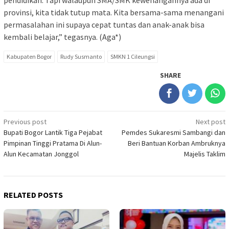
provinsi, kita tidak tutup mata. Kita bersama-sama menangani
permasalahan ini supaya cepat tuntas dan anak-anak bisa
kembali belajar,” tegasnya. (Aga*)
Kabupaten Bogor
Rudy Susmanto
SMKN 1 Cileungsi
SHARE
Post
Previous post
Next post
Bupati Bogor Lantik Tiga Pejabat
Pemdes Sukaresmi Sambangi dan
navigation
Pimpinan Tinggi Pratama Di Alun-
Beri Bantuan Korban Ambruknya
Alun Kecamatan Jonggol
Majelis Taklim
RELATED POSTS