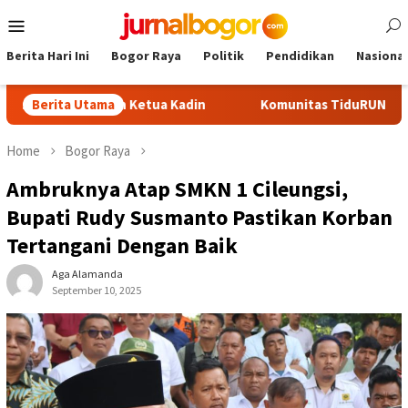
Skip
Mobile
to
Menu
content
Berita Hari Ini
Bogor Raya
Politik
Pendidikan
Nasional
di Calon Ketua Kadin
Berita Utama
Komunitas TiduRUN Jajal Jalur Baru 
Home
Bogor Raya
Ambruknya Atap SMKN 1 Cileungsi,
Bupati Rudy Susmanto Pastikan Korban
Tertangani Dengan Baik
Aga Alamanda
September 10, 2025