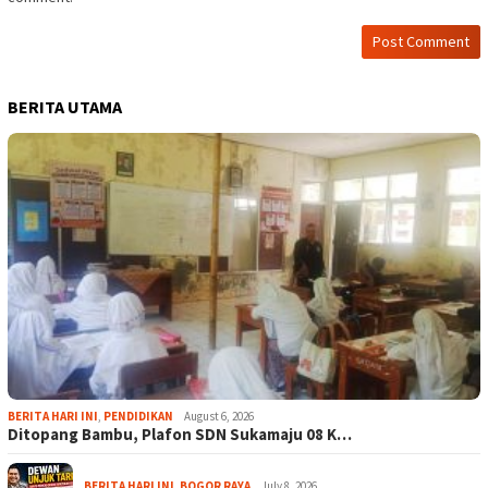
BERITA UTAMA
BERITA HARI INI
,
PENDIDIKAN
August 6, 2026
Ditopang Bambu, Plafon SDN Sukamaju 08 K…
BERITA HARI INI
,
BOGOR RAYA
July 8, 2026