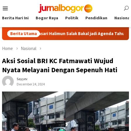
Skip
Mobile
to
Menu
content
Berita Hari Ini
Bogor Raya
Politik
Pendidikan
Nasional
 Malasari Halimun Salak Bakal jadi Agenda Tahunan
Berita Utama
Gabpe
Home
Nasional
Aksi Sosial BRI KC Fatmawati Wujud
Nyata Melayani Dengan Sepenuh Hati
Sayyev
December 24, 2024