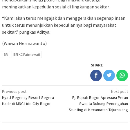
meningkatkan kepedulian sosial di lingkungan sekitar.
“Kami akan terus mengajak dan menggerakkan segenap insan
untuk terus menunjukkan kepeduliannya bagi masyarakat
sekitar,” pungkas Aditya.
(Wawan Hermawanto)
BRI
BRI KC Fatmawati
SHARE
Post
Previous post
Next post
Hyatt Regency Resort Segera
Pj. Bupati Bogor Apresiasi Peran
navigation
Hadir di MNC Lido City Bogor
Swasta Dukung Pencegahan
Stunting di Kecamatan Tajurhalang