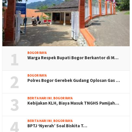
1
BOGOR RAYA
Warga Respek Bupati Bogor Berkantor di M…
2
BOGOR RAYA
Polres Bogor Gerebek Gudang Oplosan Gas …
3
BERITA HARI INI
,
BOGOR RAYA
Kebijakan KLH, Biaya Masuk TNGHS Pamijah…
4
BERITA HARI INI
,
BOGOR RAYA
BPTJ ‘Nyerah’ Soal Biskita T…