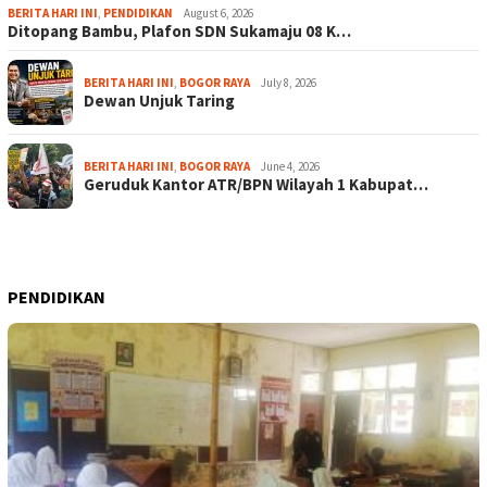
BERITA HARI INI
,
PENDIDIKAN
August 6, 2026
Ditopang Bambu, Plafon SDN Sukamaju 08 K…
BERITA HARI INI
,
BOGOR RAYA
July 8, 2026
Dewan Unjuk Taring
BERITA HARI INI
,
BOGOR RAYA
June 4, 2026
Geruduk Kantor ATR/BPN Wilayah 1 Kabupat…
PENDIDIKAN