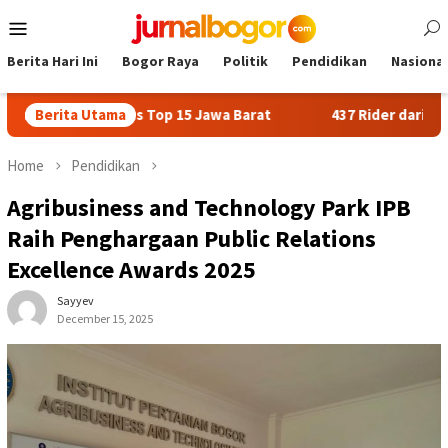
Skip
Mobile
to
Menu
content
Berita Hari Ini
Bogor Raya
Politik
Pendidikan
Nasional
embus Top 15 Jawa Barat
Berita Utama
437 Rider dari 18 Provinsi Rama
Home
Pendidikan
Agribusiness and Technology Park IPB
Raih Penghargaan Public Relations
Excellence Awards 2025
Sayyev
December 15, 2025