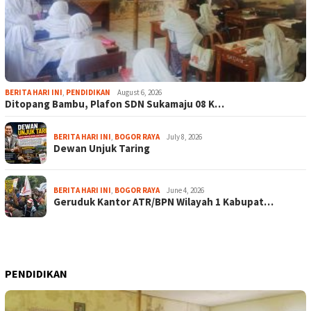
BERITA HARI INI
,
PENDIDIKAN
August 6, 2026
Ditopang Bambu, Plafon SDN Sukamaju 08 K…
BERITA HARI INI
,
BOGOR RAYA
July 8, 2026
Dewan Unjuk Taring
BERITA HARI INI
,
BOGOR RAYA
June 4, 2026
Geruduk Kantor ATR/BPN Wilayah 1 Kabupat…
PENDIDIKAN