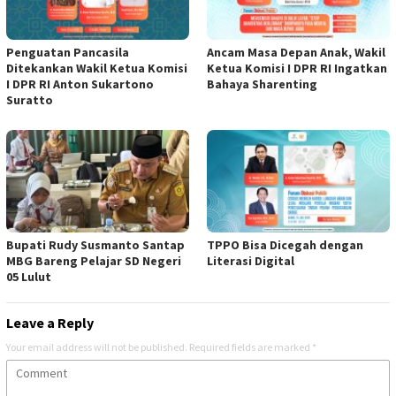
Penguatan Pancasila
Ancam Masa Depan Anak, Wakil
Ditekankan Wakil Ketua Komisi
Ketua Komisi I DPR RI Ingatkan
I DPR RI Anton Sukartono
Bahaya Sharenting
Suratto
Bupati Rudy Susmanto Santap
TPPO Bisa Dicegah dengan
MBG Bareng Pelajar SD Negeri
Literasi Digital
05 Lulut
Leave a Reply
Your email address will not be published.
Required fields are marked
*