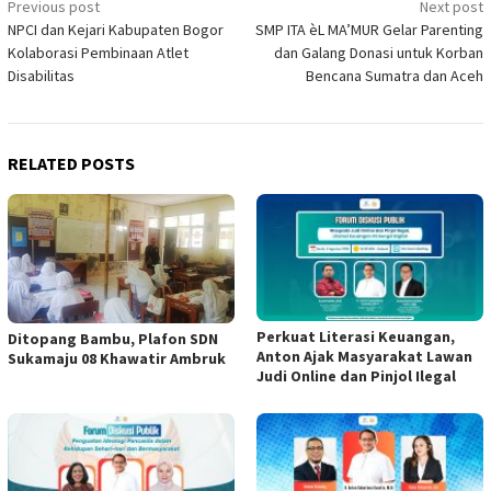
Post
Previous post
Next post
NPCI dan Kejari Kabupaten Bogor
SMP ITA èL MA’MUR Gelar Parenting
navigation
Kolaborasi Pembinaan Atlet
dan Galang Donasi untuk Korban
Disabilitas
Bencana Sumatra dan Aceh
RELATED POSTS
Perkuat Literasi Keuangan,
Ditopang Bambu, Plafon SDN
Anton Ajak Masyarakat Lawan
Sukamaju 08 Khawatir Ambruk
Judi Online dan Pinjol Ilegal