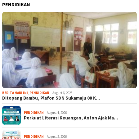
PENDIDIKAN
BERITA HARI INI
,
PENDIDIKAN
August 6, 2026
Ditopang Bambu, Plafon SDN Sukamaju 08 K…
PENDIDIKAN
August 4, 2026
Perkuat Literasi Keuangan, Anton Ajak Ma…
PENDIDIKAN
August 2, 2026