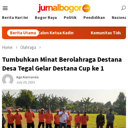
Skip
Mobile
to
Menu
content
Berita Hari Ini
Bogor Raya
Politik
Pendidikan
Nasional
di Jadi Calon Ketua Kadin
Berita Utama
Komunitas TiduRUN Jajal Jalur
Home
Olahraga
Tumbuhkan Minat Berolahraga Destana
Desa Tegal Gelar Destana Cup ke 1
Aga Alamanda
July 20, 2025