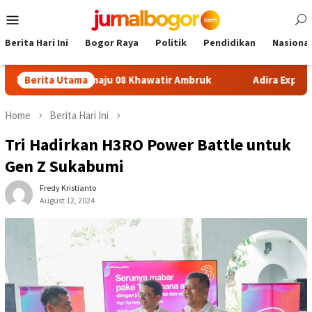
Skip
Mobile
to
Menu
content
Berita Hari Ini
Bogor Raya
Politik
Pendidikan
Nasional
DN Sukamaju 08 Khawatir Ambruk
Berita Utama
Adira Expo Merdeka Ta
Home
Berita Hari Ini
Tri Hadirkan H3RO Power Battle untuk
Gen Z Sukabumi
Fredy Kristianto
August 12, 2024