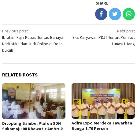
SHARE
Post
Previous post
Next post
Ibrahim Fajri Kupas Tuntas Bahaya
Eks Karyawan PDJT Tuntut Pemkot
navigation
Narkotika dan Judi Online di Desa
Lunasi Utang
Dukuh
RELATED POSTS
Adira Expo Merdeka Tawarkan
Ditopang Bambu, Plafon SDN
Bunga 1,76 Persen
Sukamaju 08 Khawatir Ambruk