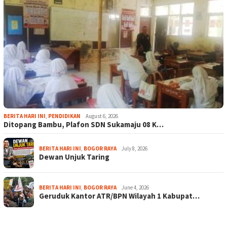
BERITA HARI INI
,
PENDIDIKAN
August 6, 2026
Ditopang Bambu, Plafon SDN Sukamaju 08 K…
BERITA HARI INI
,
BOGOR RAYA
July 8, 2026
Dewan Unjuk Taring
BERITA HARI INI
,
BOGOR RAYA
June 4, 2026
Geruduk Kantor ATR/BPN Wilayah 1 Kabupat…