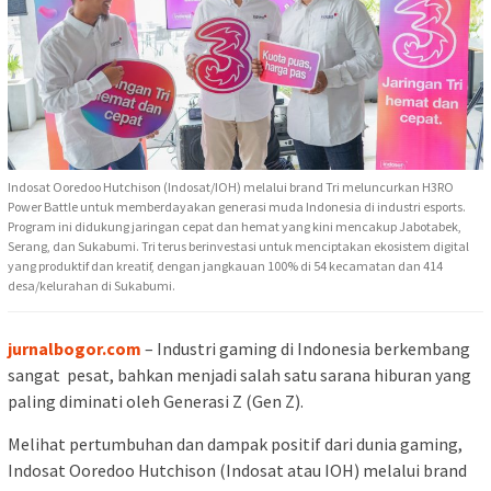
Indosat Ooredoo Hutchison (Indosat/IOH) melalui brand Tri meluncurkan H3RO
Power Battle untuk memberdayakan generasi muda Indonesia di industri esports.
Program ini didukung jaringan cepat dan hemat yang kini mencakup Jabotabek,
Serang, dan Sukabumi. Tri terus berinvestasi untuk menciptakan ekosistem digital
yang produktif dan kreatif, dengan jangkauan 100% di 54 kecamatan dan 414
desa/kelurahan di Sukabumi.
jurnalbogor.com
– Industri gaming di Indonesia berkembang
sangat pesat, bahkan menjadi salah satu sarana hiburan yang
paling diminati oleh Generasi Z (Gen Z).
Melihat pertumbuhan dan dampak positif dari dunia gaming,
Indosat Ooredoo Hutchison (Indosat atau IOH) melalui brand