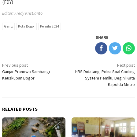
(FDY)
Editor: Fredy Kristianto
Gen z
Kota Bogor
Pemilu 2024
SHARE
Post
Previous post
Next post
Ganjar Pranowo Sambangi
HRS Didatangi Polisi Soal Cooling
navigation
Keuskupan Bogor
System Pemilu, Begini Kata
Kapolda Metro
RELATED POSTS