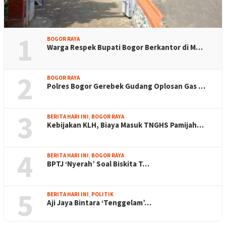
1
BOGOR RAYA
Warga Respek Bupati Bogor Berkantor di M…
2
BOGOR RAYA
Polres Bogor Gerebek Gudang Oplosan Gas …
3
BERITA HARI INI
,
BOGOR RAYA
Kebijakan KLH, Biaya Masuk TNGHS Pamijah…
4
BERITA HARI INI
,
BOGOR RAYA
BPTJ ‘Nyerah’ Soal Biskita T…
5
BERITA HARI INI
,
POLITIK
Aji Jaya Bintara ‘Tenggelam’…