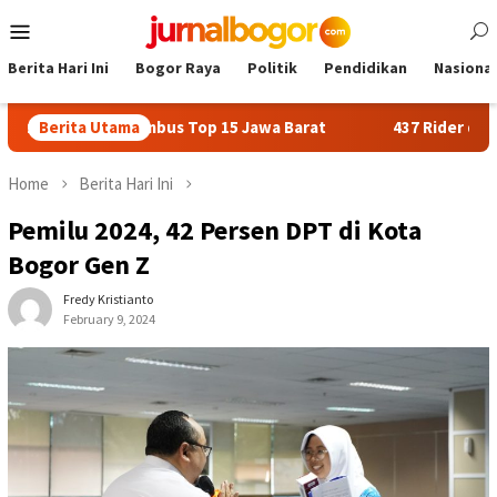
Skip
Mobile
to
Menu
content
Berita Hari Ini
Bogor Raya
Politik
Pendidikan
Nasional
ogor Tembus Top 15 Jawa Barat
Berita Utama
437 Rider dari 18 Provins
Home
Berita Hari Ini
Pemilu 2024, 42 Persen DPT di Kota
Bogor Gen Z
Fredy Kristianto
February 9, 2024