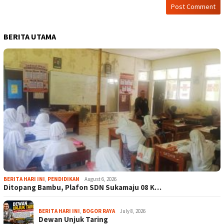
BERITA UTAMA
BERITA HARI INI
,
PENDIDIKAN
August 6, 2026
Ditopang Bambu, Plafon SDN Sukamaju 08 K…
BERITA HARI INI
,
BOGOR RAYA
July 8, 2026
Dewan Unjuk Taring