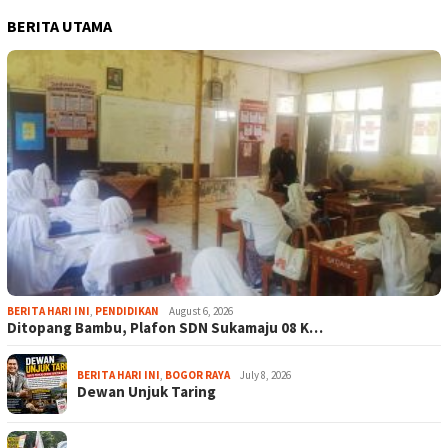
BERITA UTAMA
BERITA HARI INI
,
PENDIDIKAN
August 6, 2026
Ditopang Bambu, Plafon SDN Sukamaju 08 K…
BERITA HARI INI
,
BOGOR RAYA
July 8, 2026
Dewan Unjuk Taring