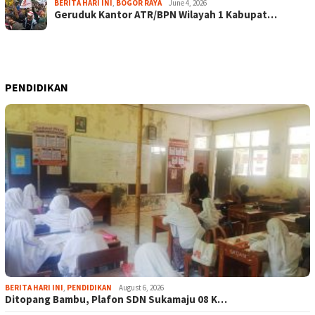
BERITA HARI INI
,
BOGOR RAYA
June 4, 2026
Geruduk Kantor ATR/BPN Wilayah 1 Kabupat…
PENDIDIKAN
BERITA HARI INI
,
PENDIDIKAN
August 6, 2026
Ditopang Bambu, Plafon SDN Sukamaju 08 K…