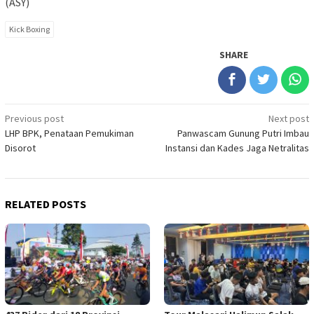
(ASY)
Kick Boxing
SHARE
Post
Previous post
Next post
LHP BPK, Penataan Pemukiman
Panwascam Gunung Putri Imbau
navigation
Disorot
Instansi dan Kades Jaga Netralitas
RELATED POSTS