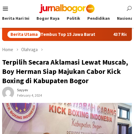
Skip
Mobile
to
Menu
content
Berita Hari Ini
Bogor Raya
Politik
Pendidikan
Nasional
n Bogor Tembus Top 15 Jawa Barat
Berita Utama
437 Rider dari 18 Prov
Home
Olahraga
Terpilih Secara Aklamasi Lewat Muscab,
Boy Herman Siap Majukan Cabor Kick
Boxing di Kabupaten Bogor
Sayyev
February 4, 2024