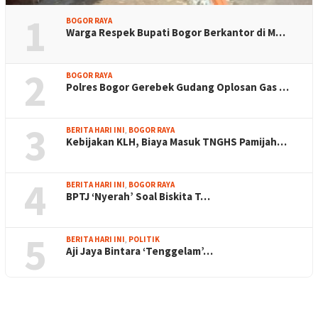
1
BOGOR RAYA
Warga Respek Bupati Bogor Berkantor di M…
2
BOGOR RAYA
Polres Bogor Gerebek Gudang Oplosan Gas …
3
BERITA HARI INI
,
BOGOR RAYA
Kebijakan KLH, Biaya Masuk TNGHS Pamijah…
4
BERITA HARI INI
,
BOGOR RAYA
BPTJ ‘Nyerah’ Soal Biskita T…
5
BERITA HARI INI
,
POLITIK
Aji Jaya Bintara ‘Tenggelam’…