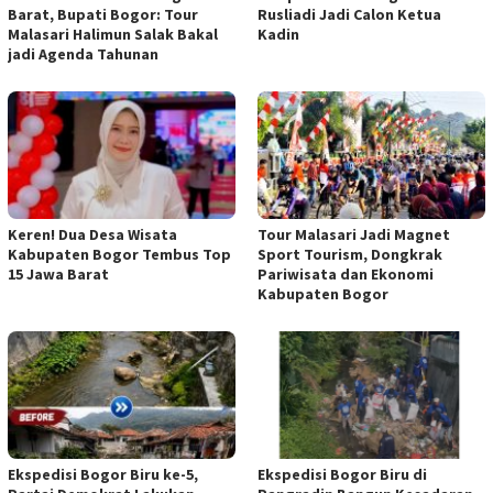
Barat, Bupati Bogor: Tour
Rusliadi Jadi Calon Ketua
Malasari Halimun Salak Bakal
Kadin
jadi Agenda Tahunan
Keren! Dua Desa Wisata
Tour Malasari Jadi Magnet
Kabupaten Bogor Tembus Top
Sport Tourism, Dongkrak
15 Jawa Barat
Pariwisata dan Ekonomi
Kabupaten Bogor
Ekspedisi Bogor Biru ke-5,
Ekspedisi Bogor Biru di