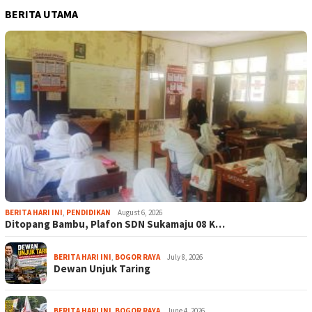
BERITA UTAMA
BERITA HARI INI
,
PENDIDIKAN
August 6, 2026
Ditopang Bambu, Plafon SDN Sukamaju 08 K…
BERITA HARI INI
,
BOGOR RAYA
July 8, 2026
Dewan Unjuk Taring
BERITA HARI INI
,
BOGOR RAYA
June 4, 2026