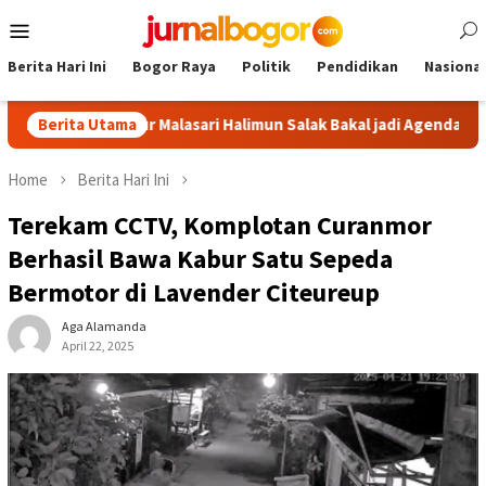
Skip
Mobile
to
Menu
content
Berita Hari Ini
Bogor Raya
Politik
Pendidikan
Nasional
gor: Tour Malasari Halimun Salak Bakal jadi Agenda Tahunan
Berita Utama
Home
Berita Hari Ini
Terekam CCTV, Komplotan Curanmor
Berhasil Bawa Kabur Satu Sepeda
Bermotor di Lavender Citeureup
Aga Alamanda
April 22, 2025