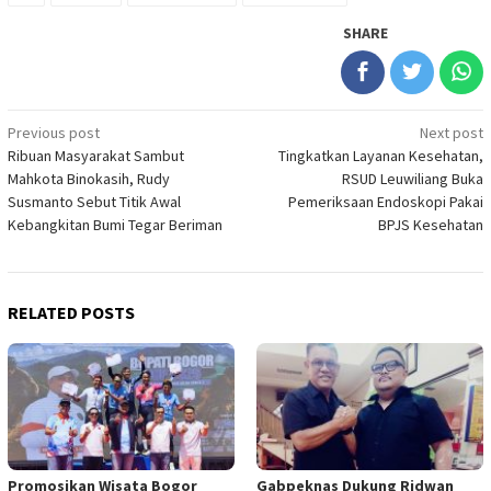
SHARE
Post
Previous post
Next post
Ribuan Masyarakat Sambut
Tingkatkan Layanan Kesehatan,
navigation
Mahkota Binokasih, Rudy
RSUD Leuwiliang Buka
Susmanto Sebut Titik Awal
Pemeriksaan Endoskopi Pakai
Kebangkitan Bumi Tegar Beriman
BPJS Kesehatan
RELATED POSTS
Promosikan Wisata Bogor
Gabpeknas Dukung Ridwan