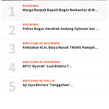
1
BOGOR RAYA
Warga Respek Bupati Bogor Berkantor di M…
2
BOGOR RAYA
Polres Bogor Gerebek Gudang Oplosan Gas …
3
BERITA HARI INI
,
BOGOR RAYA
Kebijakan KLH, Biaya Masuk TNGHS Pamijah…
4
BERITA HARI INI
,
BOGOR RAYA
BPTJ ‘Nyerah’ Soal Biskita T…
5
BERITA HARI INI
,
POLITIK
Aji Jaya Bintara ‘Tenggelam’…