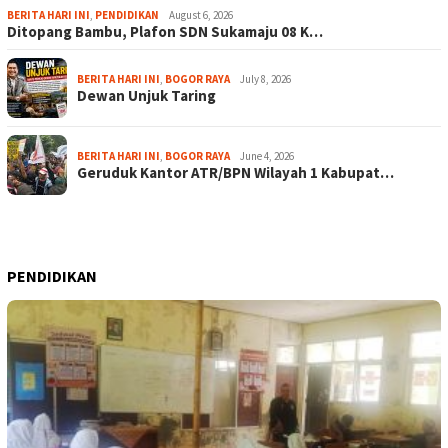
BERITA HARI INI
,
PENDIDIKAN
August 6, 2026
Ditopang Bambu, Plafon SDN Sukamaju 08 K…
BERITA HARI INI
,
BOGOR RAYA
July 8, 2026
Dewan Unjuk Taring
BERITA HARI INI
,
BOGOR RAYA
June 4, 2026
Geruduk Kantor ATR/BPN Wilayah 1 Kabupat…
PENDIDIKAN