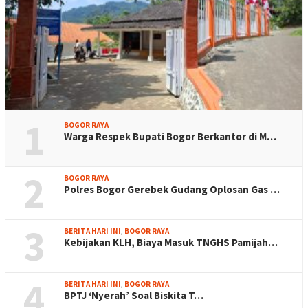
1
BOGOR RAYA
Warga Respek Bupati Bogor Berkantor di M…
2
BOGOR RAYA
Polres Bogor Gerebek Gudang Oplosan Gas …
3
BERITA HARI INI
,
BOGOR RAYA
Kebijakan KLH, Biaya Masuk TNGHS Pamijah…
4
BERITA HARI INI
,
BOGOR RAYA
BPTJ ‘Nyerah’ Soal Biskita T…