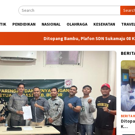
Searc
TIK
PENDIDIKAN
NASIONAL
OLAHRAGA
KESEHATAN
TRAVEL
Ditopang Bambu, Plafon SDN Sukamaju 08 Khawatir 
BERIT
BERITA H
Ditopa
K…