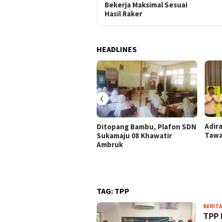
Bekerja Maksimal Sesuai
Hasil Raker
HEADLINES
‹
Adir
Ditopang Bambu, Plafon SDN
Tawa
Sukamaju 08 Khawatir
Ambruk
TAG:
TPP
BERITA
TPP 