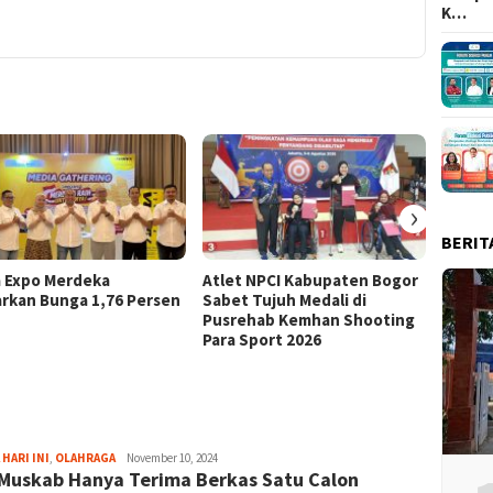
K…
›
BERIT
a Expo Merdeka
Atlet NPCI Kabupaten Bogor
Ajang 
rkan Bunga 1,76 Persen
Sabet Tujuh Medali di
Ratusa
Pusrehab Kemhan Shooting
Malasa
Para Sport 2026
Aga
 HARI INI
,
OLAHRAGA
November 10, 2024
Muskab Hanya Terima Berkas Satu Calon
Alamanda