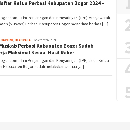
aftar Ketua Perbasi Kabupaten Bogor 2024 –
8
bogor.com – Tim Penjaringan dan Penyaringan (TPP) Musyawarah
aten (Muskab) Perbasi Kabupaten Bogor menerima berkas […]
Aga
 HARI INI
,
OLAHRAGA
November 6, 2024
Muskab Perbasi Kabupaten Bogor Sudah
Alamanda
rja Maksimal Sesuai Hasil Raker
bogor.com – Tim Penjaringan dan Penyaringan (TPP) calon Ketua
si Kabupaten Bogor sudah melakukan semua […]