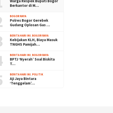
1
Warga Respek Bupati Bogor
Berkantor di M…
2
BOGOR RAYA
Polres Bogor Gerebek
Gudang Oplosan Gas …
3
BERITA HARI INI
,
BOGOR RAYA
Kebijakan KLH, Biaya Masuk
TNGHS Pamijah…
4
BERITA HARI INI
,
BOGOR RAYA
BPTJ ‘Nyerah’ Soal Biskita
T…
5
BERITA HARI INI
,
POLITIK
Aji Jaya Bintara
‘Tenggelam’…