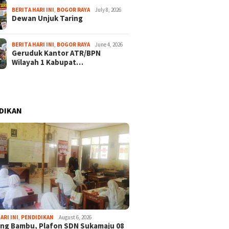
BERITA HARI INI
,
BOGOR RAYA
July 8, 2026
Dewan Unjuk Taring
BERITA HARI INI
,
BOGOR RAYA
June 4, 2026
Geruduk Kantor ATR/BPN
Wilayah 1 Kabupat…
DIKAN
ARI INI
,
PENDIDIKAN
August 6, 2026
ng Bambu, Plafon SDN Sukamaju 08