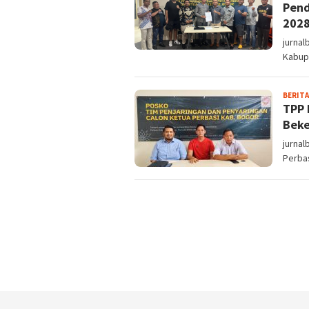
Pend
202
jurnal
Kabup
BERITA
TPP 
Beke
jurnal
Perba