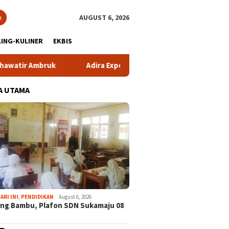
h
AUGUST 6, 2026
ING-KULINER
EKBIS
Ambruk
Adira Expo Merdeka Tawarkan Bunga 1,76 Persen
A UTAMA
ARI INI
,
PENDIDIKAN
August 6, 2026
ng Bambu, Plafon SDN Sukamaju 08