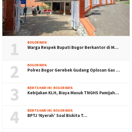
1
BOGOR RAYA
Warga Respek Bupati Bogor Berkantor di M…
2
BOGOR RAYA
Polres Bogor Gerebek Gudang Oplosan Gas …
3
BERITA HARI INI
,
BOGOR RAYA
Kebijakan KLH, Biaya Masuk TNGHS Pamijah…
4
BERITA HARI INI
,
BOGOR RAYA
BPTJ ‘Nyerah’ Soal Biskita T…