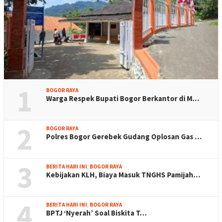
1
BOGOR RAYA
Warga Respek Bupati Bogor Berkantor di M…
2
BOGOR RAYA
Polres Bogor Gerebek Gudang Oplosan Gas …
3
BERITA HARI INI
,
BOGOR RAYA
Kebijakan KLH, Biaya Masuk TNGHS Pamijah…
4
BERITA HARI INI
,
BOGOR RAYA
BPTJ ‘Nyerah’ Soal Biskita T…