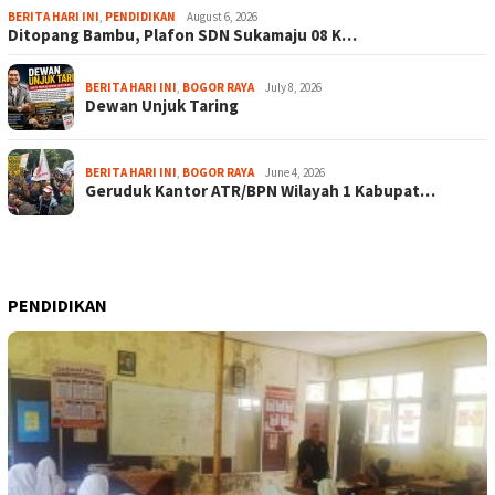
BERITA HARI INI
,
PENDIDIKAN
August 6, 2026
Ditopang Bambu, Plafon SDN Sukamaju 08 K…
BERITA HARI INI
,
BOGOR RAYA
July 8, 2026
Dewan Unjuk Taring
BERITA HARI INI
,
BOGOR RAYA
June 4, 2026
Geruduk Kantor ATR/BPN Wilayah 1 Kabupat…
PENDIDIKAN