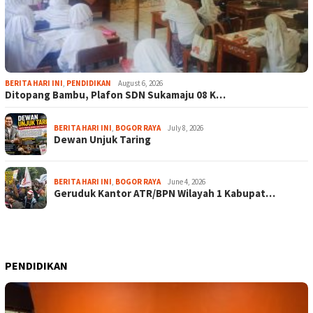
BERITA HARI INI
,
PENDIDIKAN
August 6, 2026
Ditopang Bambu, Plafon SDN Sukamaju 08 K…
BERITA HARI INI
,
BOGOR RAYA
July 8, 2026
Dewan Unjuk Taring
BERITA HARI INI
,
BOGOR RAYA
June 4, 2026
Geruduk Kantor ATR/BPN Wilayah 1 Kabupat…
PENDIDIKAN