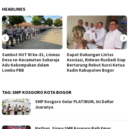
HEADLINES
‹
›
Sambut HUT RI ke-81, Linmas
Dapat Dukungan Lintas
Desa se-Kecamatan Sukaraja
Asosiasi, Ridwan Rusliadi Siap
Adu Kekompakan dalam
Bertarung Rebut Kursi Ketua
Lomba PBB
Kadin Kabupaten Bogor
TAG:
SMP KOSGORO KOTA BOGOR
SMP Kosgoro Gelar PLATINUM, Ini Daftar
Juaranya
Nathan, Siswa SMP Kosgoro Raih Emas