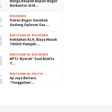
1
Warga Respek Bupati Bogor
Berkantor di M…
2
BOGOR RAYA
Polres Bogor Gerebek
Gudang Oplosan Gas …
3
BERITA HARI INI
,
BOGOR RAYA
Kebijakan KLH, Biaya Masuk
TNGHS Pamijah…
4
BERITA HARI INI
,
BOGOR RAYA
BPTJ ‘Nyerah’ Soal Biskita
T…
5
BERITA HARI INI
,
POLITIK
Aji Jaya Bintara
‘Tenggelam’…