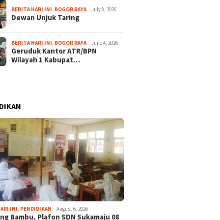
BERITA HARI INI
,
BOGOR RAYA
July 8, 2026
Dewan Unjuk Taring
BERITA HARI INI
,
BOGOR RAYA
June 4, 2026
Geruduk Kantor ATR/BPN
Wilayah 1 Kabupat…
DIKAN
ARI INI
,
PENDIDIKAN
August 6, 2026
ng Bambu, Plafon SDN Sukamaju 08