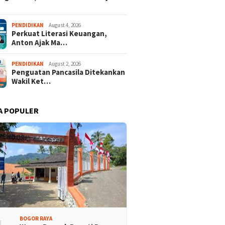
PENDIDIKAN
August 4, 2026
Perkuat Literasi Keuangan,
Anton Ajak Ma…
PENDIDIKAN
August 2, 2026
Penguatan Pancasila Ditekankan
Wakil Ket…
A POPULER
isi Bogor Biru di
Jelang Mukab IX KADIN
adin Bangun Kesadaran
Kabupaten Bogor, PHRI Bulat
akat Sungai Bebas
Dukung Ridwan Rusliadi
ah
BOGOR RAYA