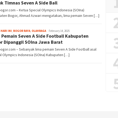
k Timnas Seven A Side Ball
bogor.com – Ketua Special Olympics Indonesia (SOIna)
aten Bogor, Ahmad Azwari mengatakan, lima pemain Seven […]
Aga
 HARI INI
,
BOGOR RAYA
,
OLAHRAGA
February 14, 2025
 Pemain Seven A Side Football Kabupaten
Alamanda
r Dipanggil SOIna Jawa Barat
bogor.com – Sebanyak lima pemain Seven A Side Football asal
l Olympics Indonesia (SOIna) Kabupaten […]