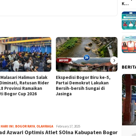
K…
›
BERIT
 Malasari Halimun Salak
Ekspedisi Bogor Biru ke-5,
Eksped
 Diminati, Ratusan Rider
Partai Demokrat Lakukan
Pangr
 18 Provinsi Ramaikan
Bersih-bersih Sungai di
Masyar
ti Bogor Cup 2026
Jasinga
Samp
Aga
 HARI INI
,
BOGOR RAYA
,
OLAHRAGA
February 17, 2025
d Azwari Optimis Atlet SOIna Kabupaten Bogor
Alamanda