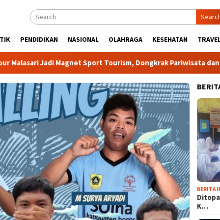
Searc
TIK
PENDIDIKAN
NASIONAL
OLAHRAGA
KESEHATAN
TRAVEL
ri Jadi Magnet Sport Tourism, Dongkrak Pariwisata dan Ekonomi
BERIT
BERITA H
Ditopa
K…