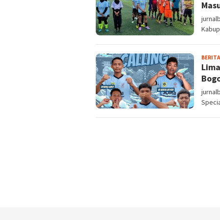
Masu
jurnal
Kabup
BERITA
Lima
Bogo
jurnal
Specia