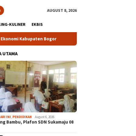
h
AUGUST 8, 2026
ING-KULINER
EKBIS
 Kabupaten Bogor
Tour Malasari Halimun Salak Kian Dimina
A UTAMA
ARI INI
,
PENDIDIKAN
August 6, 2026
ng Bambu, Plafon SDN Sukamaju 08