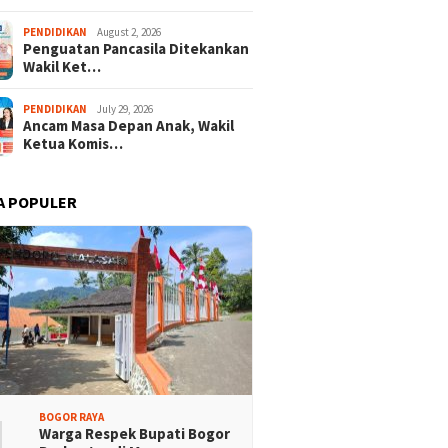
ra Merah Putih
Ketua KONI Apresiasi Atlet
PENDIDIKAN
August 2, 2026
sa Terbentang Megah
Panjat Tebing Terlibat
Penguatan Pancasila Ditekankan
dion Pakansari
Pengibaran Merah Putih
Wakil Ket…
Raksasa
PENDIDIKAN
July 29, 2026
Ancam Masa Depan Anak, Wakil
Ketua Komis…
A POPULER
1
BOGOR RAYA
Warga Respek Bupati Bogor