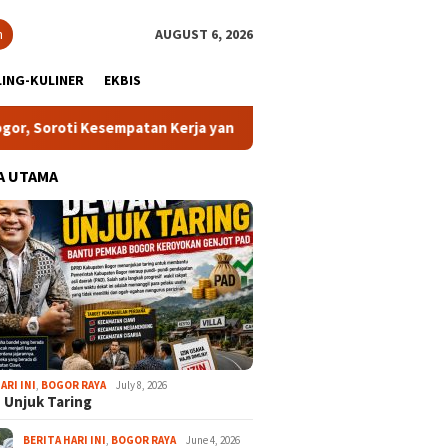
h
AUGUST 6, 2026
ING-KULINER
EKBIS
oti Kesempatan Kerja yang Setara
13 Kelurahan Turunkan 
A UTAMA
ARI INI
,
BOGOR RAYA
July 8, 2026
 Unjuk Taring
BERITA HARI INI
,
BOGOR RAYA
June 4, 2026