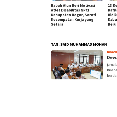
Babah Alun Beri Motivasi
13 K
Atlet Disabilitas NPCI
Kafi
Kabupaten Bogor, Soroti
Bidi
Kesempatan Kerja yang
Kabu
Setara
Beru
TAG:
SAID MUHAMMAD MOHAN
BOGOR
Dewa
jurnal
Dinso
berda