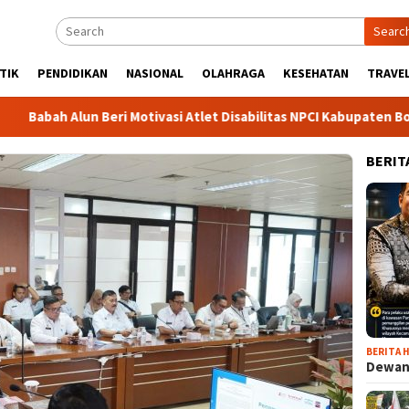
Searc
TIK
PENDIDIKAN
NASIONAL
OLAHRAGA
KESEHATAN
TRAVEL
 Alun Beri Motivasi Atlet Disabilitas NPCI Kabupaten Bogor, Sor
BERIT
BERITA H
Dewan