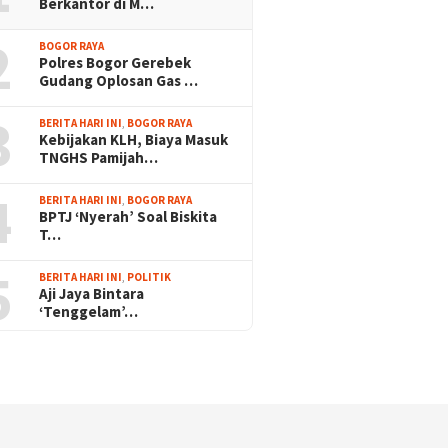
Berkantor di M…
2
BOGOR RAYA
Polres Bogor Gerebek
Gudang Oplosan Gas …
3
BERITA HARI INI
,
BOGOR RAYA
Kebijakan KLH, Biaya Masuk
TNGHS Pamijah…
4
BERITA HARI INI
,
BOGOR RAYA
BPTJ ‘Nyerah’ Soal Biskita
T…
5
BERITA HARI INI
,
POLITIK
Aji Jaya Bintara
‘Tenggelam’…