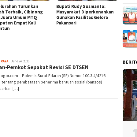
elurahan Turunkan
Bupati Rudy Susmanto:
Bende
lah Terbaik, Cibinong
Masyarakat Diperkenankan
Raksa
k Juara Umum MTQ
Gunakan Fasilitas Gelora
di Sta
paten Empat Kali
Pakansari
ntun
BERIT
Aga
 RAYA
June 24, 2026
n-Pemkot Sepakat Revisi SE DTSEN
Alamanda
bogor.com – Polemik Surat Edaran (SE) Nomor 100.3.4/4216-
s tentang pembatasan penerima bantuan sosial (bansos)
sarkan […]