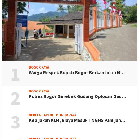
1
BOGOR RAYA
Warga Respek Bupati Bogor Berkantor di M…
2
BOGOR RAYA
Polres Bogor Gerebek Gudang Oplosan Gas …
3
BERITA HARI INI
,
BOGOR RAYA
Kebijakan KLH, Biaya Masuk TNGHS Pamijah…
BERITA HARI INI
,
BOGOR RAYA