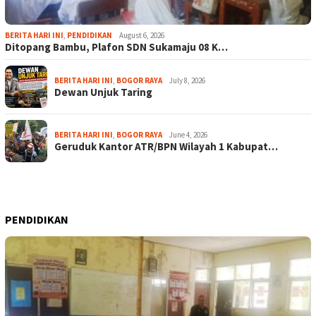
BERITA HARI INI
,
PENDIDIKAN
August 6, 2026
Ditopang Bambu, Plafon SDN Sukamaju 08 K…
BERITA HARI INI
,
BOGOR RAYA
July 8, 2026
Dewan Unjuk Taring
BERITA HARI INI
,
BOGOR RAYA
June 4, 2026
Geruduk Kantor ATR/BPN Wilayah 1 Kabupat…
PENDIDIKAN