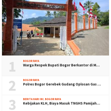
1
BOGOR RAYA
Warga Respek Bupati Bogor Berkantor di M…
2
BOGOR RAYA
Polres Bogor Gerebek Gudang Oplosan Gas …
3
BERITA HARI INI
,
BOGOR RAYA
Kebijakan KLH, Biaya Masuk TNGHS Pamijah…