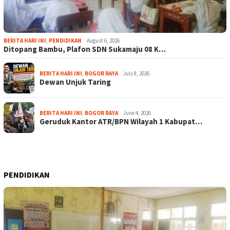
BERITA HARI INI
,
PENDIDIKAN
August 6, 2026
Ditopang Bambu, Plafon SDN Sukamaju 08 K…
BERITA HARI INI
,
BOGOR RAYA
July 8, 2026
Dewan Unjuk Taring
BERITA HARI INI
,
BOGOR RAYA
June 4, 2026
Geruduk Kantor ATR/BPN Wilayah 1 Kabupat…
PENDIDIKAN