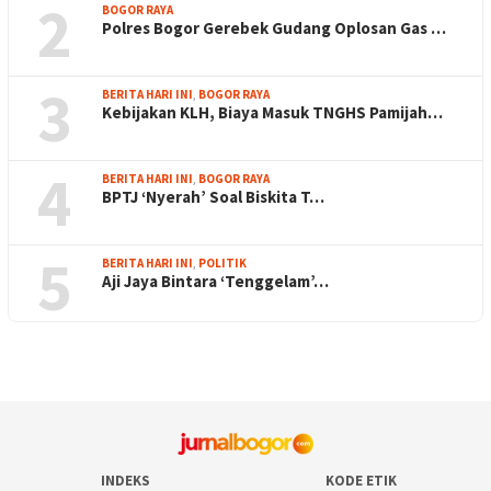
2
BOGOR RAYA
Polres Bogor Gerebek Gudang Oplosan Gas …
3
BERITA HARI INI
,
BOGOR RAYA
Kebijakan KLH, Biaya Masuk TNGHS Pamijah…
4
BERITA HARI INI
,
BOGOR RAYA
BPTJ ‘Nyerah’ Soal Biskita T…
5
BERITA HARI INI
,
POLITIK
Aji Jaya Bintara ‘Tenggelam’…
INDEKS
KODE ETIK