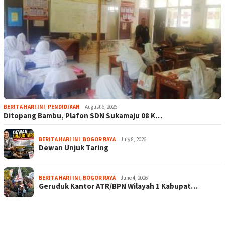
BERITA HARI INI
,
PENDIDIKAN
August 6, 2026
Ditopang Bambu, Plafon SDN Sukamaju 08 K…
BERITA HARI INI
,
BOGOR RAYA
July 8, 2026
Dewan Unjuk Taring
BERITA HARI INI
,
BOGOR RAYA
June 4, 2026
Geruduk Kantor ATR/BPN Wilayah 1 Kabupat…