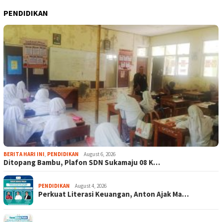
PENDIDIKAN
BERITA HARI INI
,
PENDIDIKAN
August 6, 2026
Ditopang Bambu, Plafon SDN Sukamaju 08 K…
PENDIDIKAN
August 4, 2026
Perkuat Literasi Keuangan, Anton Ajak Ma…