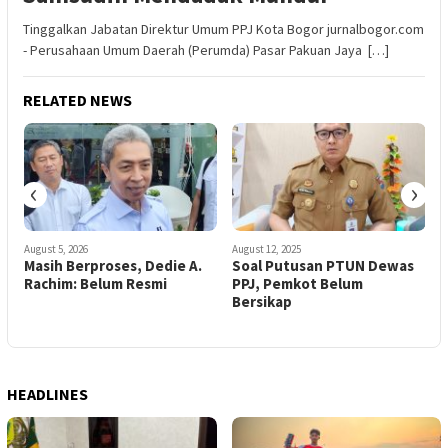
Tinggalkan Jabatan Direktur Umum PPJ Kota Bogor jurnalbogor.com
- Perusahaan Umum Daerah (Perumda) Pasar Pakuan Jaya […]
RELATED NEWS
‹
›
August 5, 2026
August 12, 2025
N
Masih Berproses, Dedie A.
Soal Putusan PTUN Dewas
I
Rachim: Belum Resmi
PPJ, Pemkot Belum
Bersikap
HEADLINES