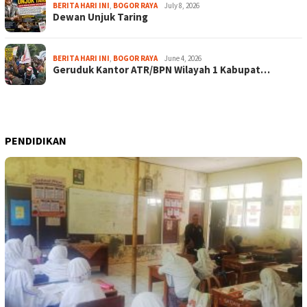
BERITA HARI INI
,
BOGOR RAYA
July 8, 2026
Dewan Unjuk Taring
BERITA HARI INI
,
BOGOR RAYA
June 4, 2026
Geruduk Kantor ATR/BPN Wilayah 1 Kabupat…
PENDIDIKAN