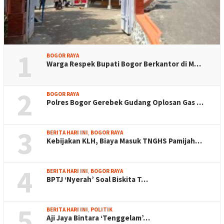
1
BOGOR RAYA
Warga Respek Bupati Bogor Berkantor di M…
2
BOGOR RAYA
Polres Bogor Gerebek Gudang Oplosan Gas …
3
BERITA HARI INI
,
BOGOR RAYA
Kebijakan KLH, Biaya Masuk TNGHS Pamijah…
4
BERITA HARI INI
,
BOGOR RAYA
BPTJ ‘Nyerah’ Soal Biskita T…
5
BERITA HARI INI
,
POLITIK
Aji Jaya Bintara ‘Tenggelam’…