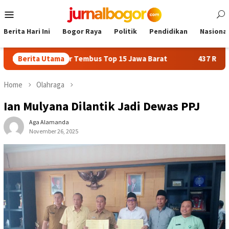
Skip
Mobile
to
Menu
content
Berita Hari Ini
Bogor Raya
Politik
Pendidikan
Nasional
n Bogor Tembus Top 15 Jawa Barat
Berita Utama
437 Rider dari 18 Pro
Home
Olahraga
Ian Mulyana Dilantik Jadi Dewas PPJ
Aga Alamanda
November 26, 2025