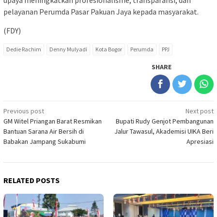
upaya meningkatkan profesionalisme, transparansi, dan
pelayanan Perumda Pasar Pakuan Jaya kepada masyarakat.
(FDY)
Dedie Rachim
Denny Mulyadi
Kota Bogor
Perumda
PPJ
SHARE
Post
Previous post
Next post
GM Witel Priangan Barat Resmikan
Bupati Rudy Genjot Pembangunan
navigation
Bantuan Sarana Air Bersih di
Jalur Tawasul, Akademisi UIKA Beri
Babakan Jampang Sukabumi
Apresiasi
RELATED POSTS