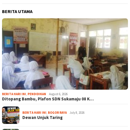
BERITA UTAMA
BERITA HARI INI
,
PENDIDIKAN
August 6, 2026
Ditopang Bambu, Plafon SDN Sukamaju 08 K…
BERITA HARI INI
,
BOGOR RAYA
July 8, 2026
Dewan Unjuk Taring