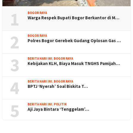
1
BOGOR RAYA
Warga Respek Bupati Bogor Berkantor di M…
2
BOGOR RAYA
Polres Bogor Gerebek Gudang Oplosan Gas …
3
BERITA HARI INI
,
BOGOR RAYA
Kebijakan KLH, Biaya Masuk TNGHS Pamijah…
4
BERITA HARI INI
,
BOGOR RAYA
BPTJ ‘Nyerah’ Soal Biskita T…
5
BERITA HARI INI
,
POLITIK
Aji Jaya Bintara ‘Tenggelam’…