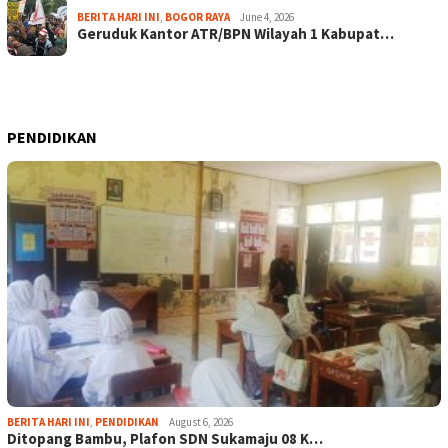
BERITA HARI INI
,
BOGOR RAYA
June 4, 2026
Geruduk Kantor ATR/BPN Wilayah 1 Kabupat…
PENDIDIKAN
BERITA HARI INI
,
PENDIDIKAN
August 6, 2026
Ditopang Bambu, Plafon SDN Sukamaju 08 K…