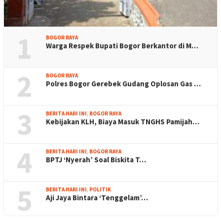
1
BOGOR RAYA
Warga Respek Bupati Bogor Berkantor di M…
2
BOGOR RAYA
Polres Bogor Gerebek Gudang Oplosan Gas …
3
BERITA HARI INI
,
BOGOR RAYA
Kebijakan KLH, Biaya Masuk TNGHS Pamijah…
4
BERITA HARI INI
,
BOGOR RAYA
BPTJ ‘Nyerah’ Soal Biskita T…
5
BERITA HARI INI
,
POLITIK
Aji Jaya Bintara ‘Tenggelam’…