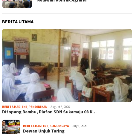
BERITA UTAMA
BERITA HARI INI
,
PENDIDIKAN
August 6, 2026
Ditopang Bambu, Plafon SDN Sukamaju 08 K…
BERITA HARI INI
,
BOGOR RAYA
July 8, 2026
Dewan Unjuk Taring