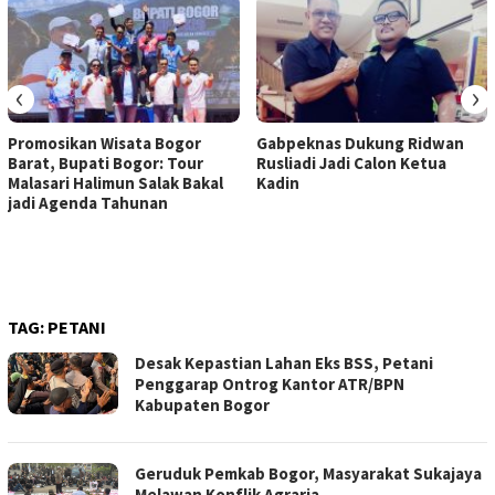
‹
›
Promosikan Wisata Bogor
Gabpeknas Dukung Ridwan
Barat, Bupati Bogor: Tour
Rusliadi Jadi Calon Ketua
Malasari Halimun Salak Bakal
Kadin
jadi Agenda Tahunan
TAG:
PETANI
Desak Kepastian Lahan Eks BSS, Petani
Penggarap Ontrog Kantor ATR/BPN
Kabupaten Bogor
Geruduk Pemkab Bogor, Masyarakat Sukajaya
Melawan Konflik Agraria