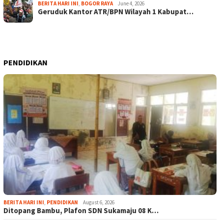
BERITA HARI INI
,
BOGOR RAYA
June 4, 2026
Geruduk Kantor ATR/BPN Wilayah 1 Kabupat…
PENDIDIKAN
BERITA HARI INI
,
PENDIDIKAN
August 6, 2026
Ditopang Bambu, Plafon SDN Sukamaju 08 K…