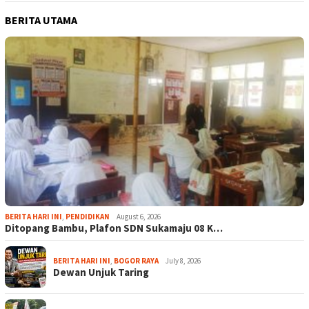
BERITA UTAMA
BERITA HARI INI
,
PENDIDIKAN
August 6, 2026
Ditopang Bambu, Plafon SDN Sukamaju 08 K…
BERITA HARI INI
,
BOGOR RAYA
July 8, 2026
Dewan Unjuk Taring