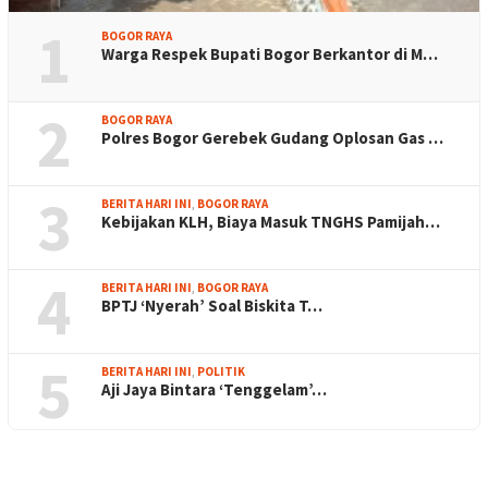
1
BOGOR RAYA
Warga Respek Bupati Bogor Berkantor di M…
2
BOGOR RAYA
Polres Bogor Gerebek Gudang Oplosan Gas …
3
BERITA HARI INI
,
BOGOR RAYA
Kebijakan KLH, Biaya Masuk TNGHS Pamijah…
4
BERITA HARI INI
,
BOGOR RAYA
BPTJ ‘Nyerah’ Soal Biskita T…
5
BERITA HARI INI
,
POLITIK
Aji Jaya Bintara ‘Tenggelam’…