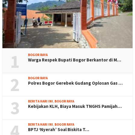
1
BOGOR RAYA
Warga Respek Bupati Bogor Berkantor di M…
2
BOGOR RAYA
Polres Bogor Gerebek Gudang Oplosan Gas …
3
BERITA HARI INI
,
BOGOR RAYA
Kebijakan KLH, Biaya Masuk TNGHS Pamijah…
4
BERITA HARI INI
,
BOGOR RAYA
BPTJ ‘Nyerah’ Soal Biskita T…