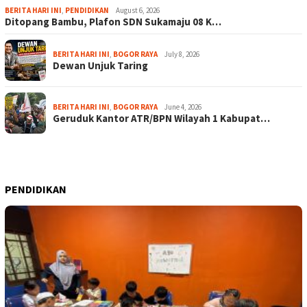
BERITA HARI INI
,
PENDIDIKAN
August 6, 2026
Ditopang Bambu, Plafon SDN Sukamaju 08 K…
BERITA HARI INI
,
BOGOR RAYA
July 8, 2026
Dewan Unjuk Taring
BERITA HARI INI
,
BOGOR RAYA
June 4, 2026
Geruduk Kantor ATR/BPN Wilayah 1 Kabupat…
PENDIDIKAN