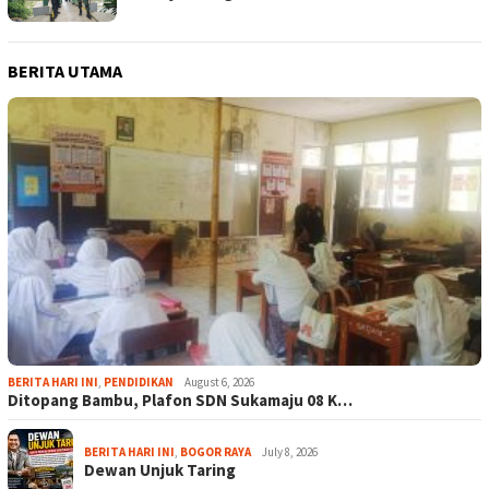
BERITA UTAMA
BERITA HARI INI
,
PENDIDIKAN
August 6, 2026
Ditopang Bambu, Plafon SDN Sukamaju 08 K…
BERITA HARI INI
,
BOGOR RAYA
July 8, 2026
Dewan Unjuk Taring