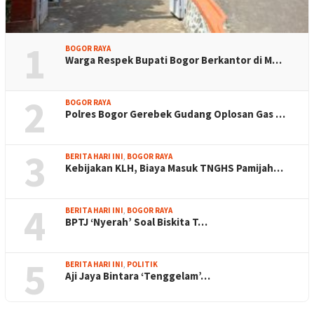
1
BOGOR RAYA
Warga Respek Bupati Bogor Berkantor di M…
2
BOGOR RAYA
Polres Bogor Gerebek Gudang Oplosan Gas …
3
BERITA HARI INI
,
BOGOR RAYA
Kebijakan KLH, Biaya Masuk TNGHS Pamijah…
4
BERITA HARI INI
,
BOGOR RAYA
BPTJ ‘Nyerah’ Soal Biskita T…
5
BERITA HARI INI
,
POLITIK
Aji Jaya Bintara ‘Tenggelam’…