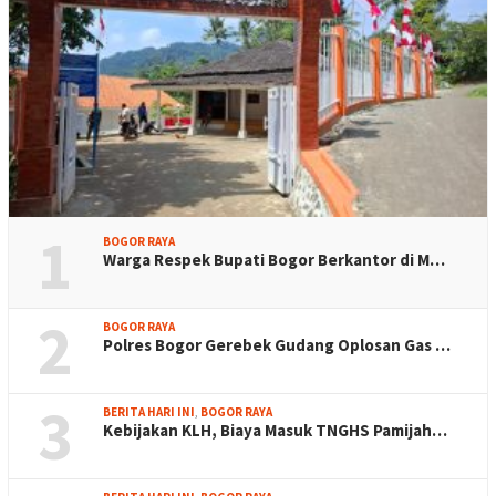
1
BOGOR RAYA
Warga Respek Bupati Bogor Berkantor di M…
2
BOGOR RAYA
Polres Bogor Gerebek Gudang Oplosan Gas …
3
BERITA HARI INI
,
BOGOR RAYA
Kebijakan KLH, Biaya Masuk TNGHS Pamijah…