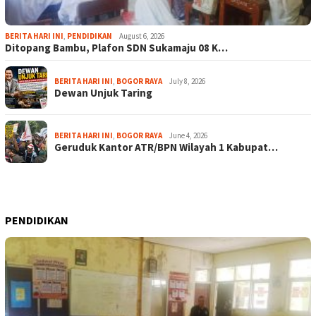
BERITA HARI INI
,
PENDIDIKAN
August 6, 2026
Ditopang Bambu, Plafon SDN Sukamaju 08 K…
BERITA HARI INI
,
BOGOR RAYA
July 8, 2026
Dewan Unjuk Taring
BERITA HARI INI
,
BOGOR RAYA
June 4, 2026
Geruduk Kantor ATR/BPN Wilayah 1 Kabupat…
PENDIDIKAN