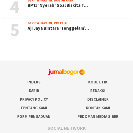
4
BERITA HARI INI
,
BOGOR RAYA
BPTJ ‘Nyerah’ Soal Biskita T…
5
BERITA HARI INI
,
POLITIK
Aji Jaya Bintara ‘Tenggelam’…
INDEKS
KODE ETIK
KARIR
REDAKSI
PRIVACY POLICY
DISCLAIMER
TENTANG KAMI
KONTAK KAMI
FORM PENGADUAN
PEDOMAN MEDIA SIBER
SOCIAL NETWORK