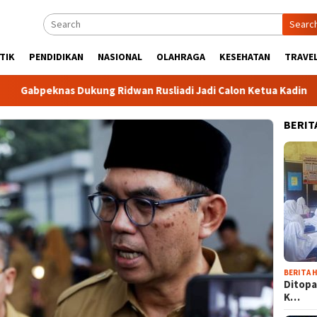
Searc
TIK
PENDIDIKAN
NASIONAL
OLAHRAGA
KESEHATAN
TRAVEL
nas Dukung Ridwan Rusliadi Jadi Calon Ketua Kadin
Komu
BERIT
BERITA H
Ditopa
K…