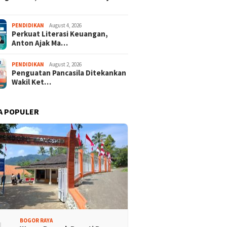
 Rakyat Demokrat
Keren! Dua Desa Wisata
PENDIDIKAN
August 4, 2026
Perkuat Literasi Keuangan,
aten Bogor Hadirkan
Kabupaten Bogor Tembus
Anton Ajak Ma…
isi Lintas Generasi,
Top 15 Jawa Barat
kompakan dan Strategi
PENDIDIKAN
August 2, 2026
Penguatan Pancasila Ditekankan
Wakil Ket…
A POPULER
BOGOR RAYA