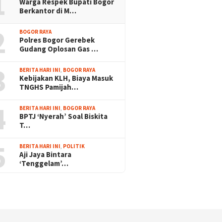
1
Warga Respek Bupati Bogor
Berkantor di M…
2
BOGOR RAYA
Polres Bogor Gerebek
Gudang Oplosan Gas …
3
BERITA HARI INI
,
BOGOR RAYA
Kebijakan KLH, Biaya Masuk
TNGHS Pamijah…
4
BERITA HARI INI
,
BOGOR RAYA
BPTJ ‘Nyerah’ Soal Biskita
T…
5
BERITA HARI INI
,
POLITIK
Aji Jaya Bintara
‘Tenggelam’…