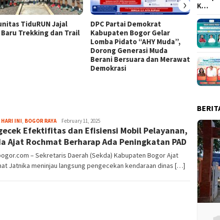
›
K…
nitas TiduRUN Jajal
DPC Partai Demokrat
Lomba
 Baru Trekking dan Trail
Kabupaten Bogor Gelar
Kabup
Lomba Pidato “AHY Muda”,
Kompet
Dorong Generasi Muda
Uji Ke
Berani Bersuara dan Merawat
Tim
Demokrasi
BERIT
Aga
 HARI INI
,
BOGOR RAYA
February 11, 2025
ecek Efektifitas dan Efisiensi Mobil Pelayanan,
Alamanda
a Ajat Rochmat Berharap Ada Peningkatan PAD
bogor.com – Sekretaris Daerah (Sekda) Kabupaten Bogor Ajat
at Jatnika meninjau langsung pengecekan kendaraan dinas […]