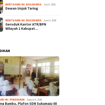
BERITA HARI INI
,
BOGOR RAYA
July 8, 2026
Dewan Unjuk Taring
BERITA HARI INI
,
BOGOR RAYA
June 4, 2026
Geruduk Kantor ATR/BPN
Wilayah 1 Kabupat…
DIKAN
ARI INI
,
PENDIDIKAN
August 6, 2026
ng Bambu, Plafon SDN Sukamaju 08