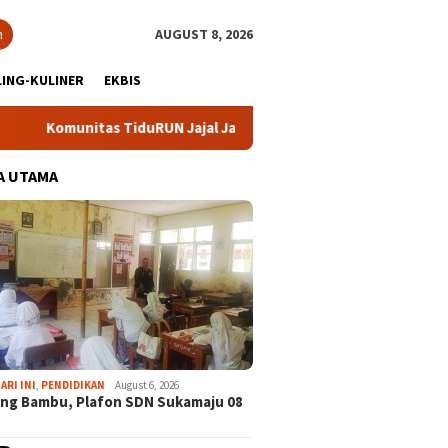
h
AUGUST 8, 2026
ING-KULINER
EKBIS
nitas TiduRUN Jajal Jalur Baru Trekking dan Trail Run
D
A UTAMA
ARI INI
,
PENDIDIKAN
August 6, 2026
ng Bambu, Plafon SDN Sukamaju 08