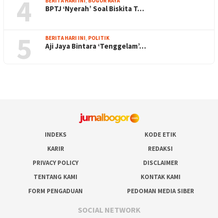
4
BERITA HARI INI
,
BOGOR RAYA
BPTJ ‘Nyerah’ Soal Biskita T…
5
BERITA HARI INI
,
POLITIK
Aji Jaya Bintara ‘Tenggelam’…
INDEKS
KODE ETIK
KARIR
REDAKSI
PRIVACY POLICY
DISCLAIMER
TENTANG KAMI
KONTAK KAMI
FORM PENGADUAN
PEDOMAN MEDIA SIBER
SOCIAL NETWORK