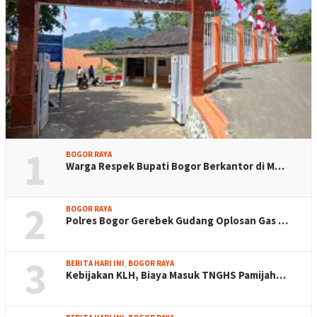
1
BOGOR RAYA
Warga Respek Bupati Bogor Berkantor di M…
2
BOGOR RAYA
Polres Bogor Gerebek Gudang Oplosan Gas …
3
BERITA HARI INI
,
BOGOR RAYA
Kebijakan KLH, Biaya Masuk TNGHS Pamijah…