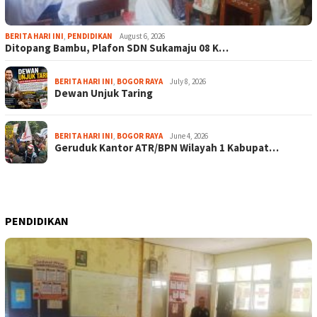
BERITA HARI INI
,
PENDIDIKAN
August 6, 2026
Ditopang Bambu, Plafon SDN Sukamaju 08 K…
BERITA HARI INI
,
BOGOR RAYA
July 8, 2026
Dewan Unjuk Taring
BERITA HARI INI
,
BOGOR RAYA
June 4, 2026
Geruduk Kantor ATR/BPN Wilayah 1 Kabupat…
PENDIDIKAN