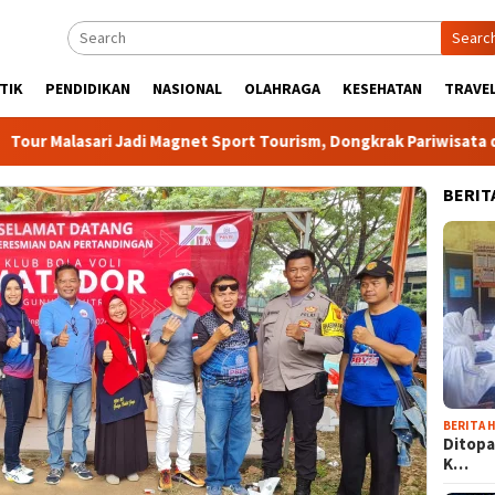
Searc
TIK
PENDIDIKAN
NASIONAL
OLAHRAGA
KESEHATAN
TRAVEL
asari Jadi Magnet Sport Tourism, Dongkrak Pariwisata dan Ekon
BERIT
BERITA H
Ditopa
K…