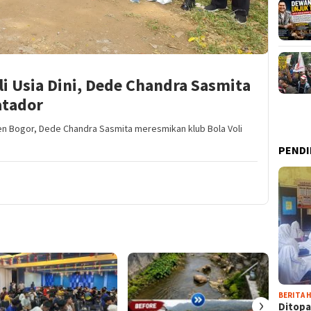
li Usia Dini, Dede Chandra Sasmita
atador
en Bogor, Dede Chandra Sasmita meresmikan klub Bola Voli
PENDI
BERITA H
›
Ditopa