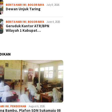
BERITA HARI INI
,
BOGOR RAYA
July 8, 2026
Dewan Unjuk Taring
BERITA HARI INI
,
BOGOR RAYA
June 4, 2026
Geruduk Kantor ATR/BPN
Wilayah 1 Kabupat…
DIKAN
ARI INI
,
PENDIDIKAN
August 6, 2026
ng Bambu, Plafon SDN Sukamaju 08