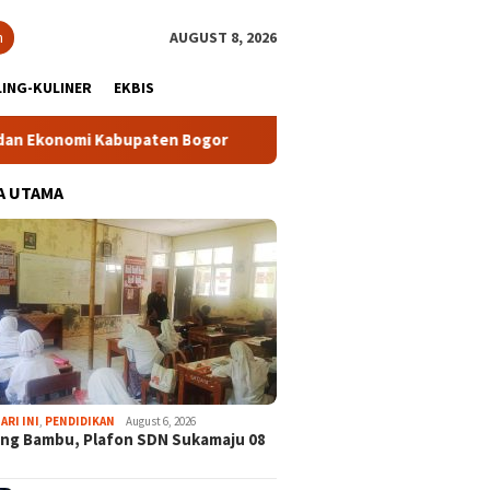
h
AUGUST 8, 2026
ING-KULINER
EKBIS
omi Kabupaten Bogor
Tour Malasari Halimun Salak Kian Dim
A UTAMA
ARI INI
,
PENDIDIKAN
August 6, 2026
ng Bambu, Plafon SDN Sukamaju 08