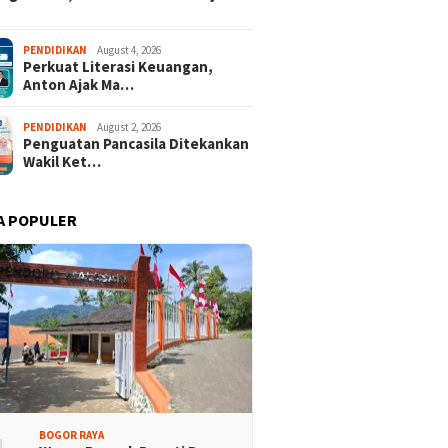
isi Bogor Biru di
Jelang Mukab IX KADIN
PENDIDIKAN
August 4, 2026
Perkuat Literasi Keuangan,
adin Bangun Kesadaran
Kabupaten Bogor, PHRI Bulat
Anton Ajak Ma…
akat Sungai Bebas
Dukung Ridwan Rusliadi
ah
PENDIDIKAN
August 2, 2026
Penguatan Pancasila Ditekankan
Wakil Ket…
A POPULER
BOGOR RAYA