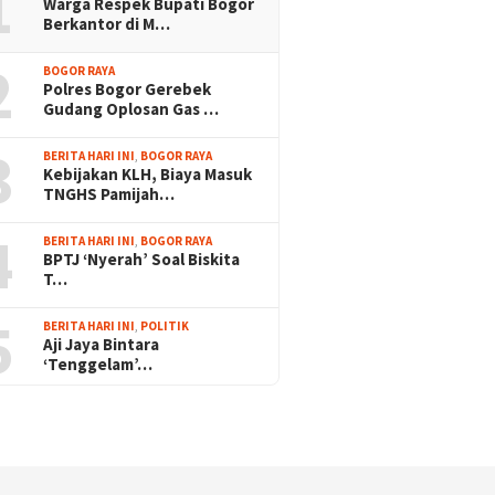
1
Warga Respek Bupati Bogor
Berkantor di M…
2
BOGOR RAYA
Polres Bogor Gerebek
Gudang Oplosan Gas …
3
BERITA HARI INI
,
BOGOR RAYA
Kebijakan KLH, Biaya Masuk
TNGHS Pamijah…
4
BERITA HARI INI
,
BOGOR RAYA
BPTJ ‘Nyerah’ Soal Biskita
T…
5
BERITA HARI INI
,
POLITIK
Aji Jaya Bintara
‘Tenggelam’…