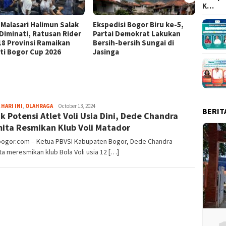
K…
 Malasari Halimun Salak
Ekspedisi Bogor Biru ke-5,
Eksped
 Diminati, Ratusan Rider
Partai Demokrat Lakukan
Pangr
 18 Provinsi Ramaikan
Bersih-bersih Sungai di
Masyar
ti Bogor Cup 2026
Jasinga
Samp
Aga
 HARI INI
,
OLAHRAGA
October 13, 2024
BERIT
k Potensi Atlet Voli Usia Dini, Dede Chandra
Alamanda
ita Resmikan Klub Voli Matador
lbogor.com – Ketua PBVSI Kabupaten Bogor, Dede Chandra
a meresmikan klub Bola Voli usia 12 […]