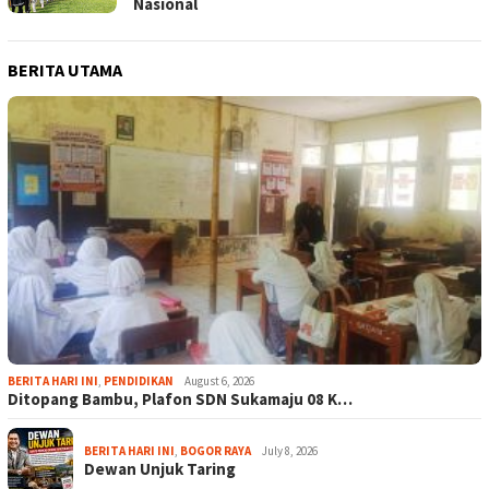
Nasional
BERITA UTAMA
BERITA HARI INI
,
PENDIDIKAN
August 6, 2026
Ditopang Bambu, Plafon SDN Sukamaju 08 K…
BERITA HARI INI
,
BOGOR RAYA
July 8, 2026
Dewan Unjuk Taring