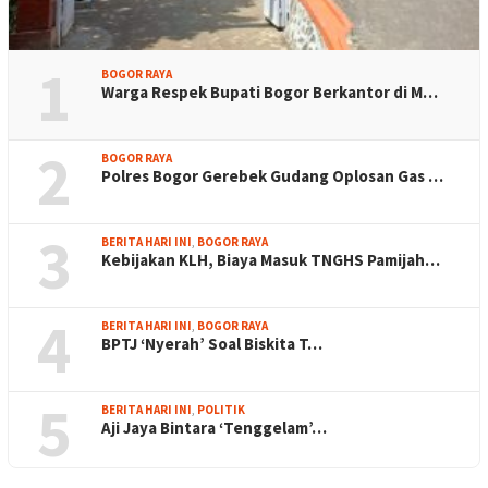
1
BOGOR RAYA
Warga Respek Bupati Bogor Berkantor di M…
2
BOGOR RAYA
Polres Bogor Gerebek Gudang Oplosan Gas …
3
BERITA HARI INI
,
BOGOR RAYA
Kebijakan KLH, Biaya Masuk TNGHS Pamijah…
4
BERITA HARI INI
,
BOGOR RAYA
BPTJ ‘Nyerah’ Soal Biskita T…
5
BERITA HARI INI
,
POLITIK
Aji Jaya Bintara ‘Tenggelam’…