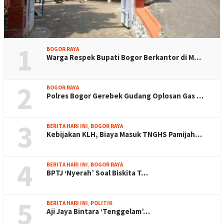
1
BOGOR RAYA
Warga Respek Bupati Bogor Berkantor di M…
2
BOGOR RAYA
Polres Bogor Gerebek Gudang Oplosan Gas …
3
BERITA HARI INI
,
BOGOR RAYA
Kebijakan KLH, Biaya Masuk TNGHS Pamijah…
4
BERITA HARI INI
,
BOGOR RAYA
BPTJ ‘Nyerah’ Soal Biskita T…
5
BERITA HARI INI
,
POLITIK
Aji Jaya Bintara ‘Tenggelam’…