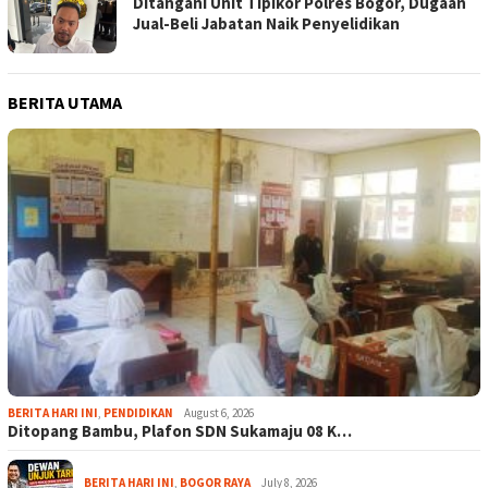
Ditangani Unit Tipikor Polres Bogor, Dugaan
Jual-Beli Jabatan Naik Penyelidikan
BERITA UTAMA
BERITA HARI INI
,
PENDIDIKAN
August 6, 2026
Ditopang Bambu, Plafon SDN Sukamaju 08 K…
BERITA HARI INI
,
BOGOR RAYA
July 8, 2026