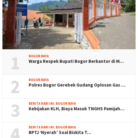
1
BOGOR RAYA
Warga Respek Bupati Bogor Berkantor di M…
2
BOGOR RAYA
Polres Bogor Gerebek Gudang Oplosan Gas …
3
BERITA HARI INI
,
BOGOR RAYA
Kebijakan KLH, Biaya Masuk TNGHS Pamijah…
4
BERITA HARI INI
,
BOGOR RAYA
BPTJ ‘Nyerah’ Soal Biskita T…