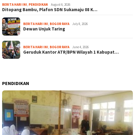
BERITA HARI INI
,
PENDIDIKAN
August 6, 2026
Ditopang Bambu, Plafon SDN Sukamaju 08 K…
BERITA HARI INI
,
BOGOR RAYA
July 8, 2026
Dewan Unjuk Taring
BERITA HARI INI
,
BOGOR RAYA
June 4, 2026
Geruduk Kantor ATR/BPN Wilayah 1 Kabupat…
PENDIDIKAN