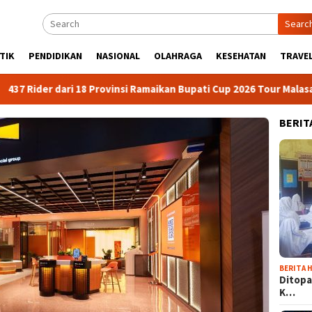
Searc
TIK
PENDIDIKAN
NASIONAL
OLAHRAGA
KESEHATAN
TRAVEL
 dari 18 Provinsi Ramaikan Bupati Cup 2026 Tour Malasari Halimun
BERIT
BERITA H
Ditopa
K…