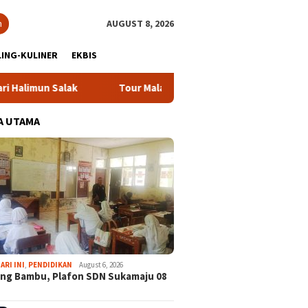
h
AUGUST 8, 2026
ING-KULINER
EKBIS
 Salak
Tour Malasari Jadi Magnet Sport Tourism, Dongkr
A UTAMA
ARI INI
,
PENDIDIKAN
August 6, 2026
ng Bambu, Plafon SDN Sukamaju 08