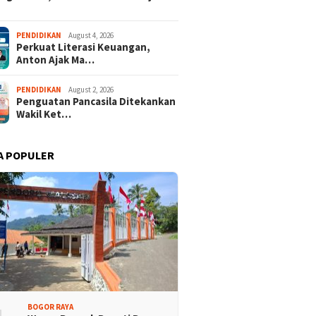
isi Bogor Biru ke-5,
Ekspedisi Bogor Biru di
 Demokrat Lakukan
Pangradin Bangun Kesadaran
PENDIDIKAN
August 4, 2026
-bersih Sungai di
Masyarakat Sungai Bebas
Perkuat Literasi Keuangan,
a
Sampah
Anton Ajak Ma…
PENDIDIKAN
August 2, 2026
Penguatan Pancasila Ditekankan
Wakil Ket…
A POPULER
BOGOR RAYA