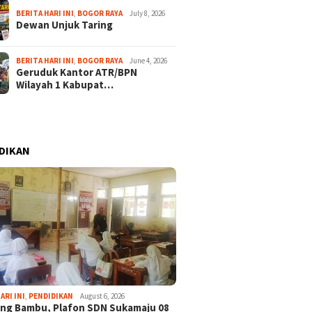
BERITA HARI INI
,
BOGOR RAYA
July 8, 2026
Dewan Unjuk Taring
BERITA HARI INI
,
BOGOR RAYA
June 4, 2026
Geruduk Kantor ATR/BPN
Wilayah 1 Kabupat…
DIKAN
ARI INI
,
PENDIDIKAN
August 6, 2026
ng Bambu, Plafon SDN Sukamaju 08