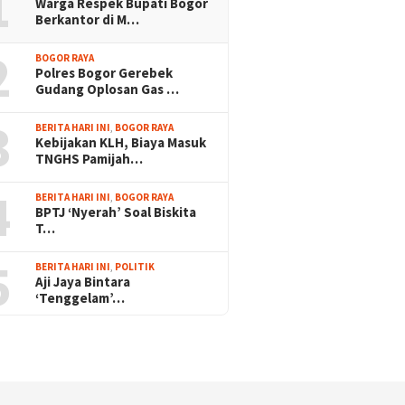
1
Warga Respek Bupati Bogor
Berkantor di M…
2
BOGOR RAYA
Polres Bogor Gerebek
Gudang Oplosan Gas …
3
BERITA HARI INI
,
BOGOR RAYA
Kebijakan KLH, Biaya Masuk
TNGHS Pamijah…
4
BERITA HARI INI
,
BOGOR RAYA
BPTJ ‘Nyerah’ Soal Biskita
T…
5
BERITA HARI INI
,
POLITIK
Aji Jaya Bintara
‘Tenggelam’…