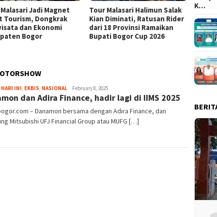
K…
 Malasari Jadi Magnet
Tour Malasari Halimun Salak
Eksped
t Tourism, Dongkrak
Kian Diminati, Ratusan Rider
Partai
wisata dan Ekonomi
dari 18 Provinsi Ramaikan
Bersih
paten Bogor
Bupati Bogor Cup 2026
Jasing
 MOTORSHOW
Aga
 HARI INI
,
EKBIS
,
NASIONAL
February 8, 2025
mon dan Adira Finance, hadir lagi di IIMS 2025
Alamanda
BERIT
lbogor.com – Danamon bersama dengan Adira Finance, dan
ng Mitsubishi UFJ Financial Group atau MUFG […]