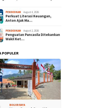
 Rakyat Demokrat
Keren! Dua Desa Wisata
PENDIDIKAN
August 4, 2026
Perkuat Literasi Keuangan,
aten Bogor Hadirkan
Kabupaten Bogor Tembus
Anton Ajak Ma…
isi Lintas Generasi,
Top 15 Jawa Barat
kompakan dan Strategi
PENDIDIKAN
August 2, 2026
Penguatan Pancasila Ditekankan
Wakil Ket…
A POPULER
BOGOR RAYA