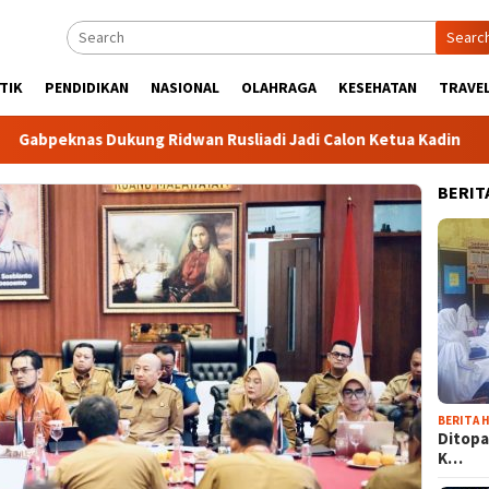
Searc
TIK
PENDIDIKAN
NASIONAL
OLAHRAGA
KESEHATAN
TRAVEL
s Dukung Ridwan Rusliadi Jadi Calon Ketua Kadin
Komuni
BERIT
BERITA H
Ditopa
K…