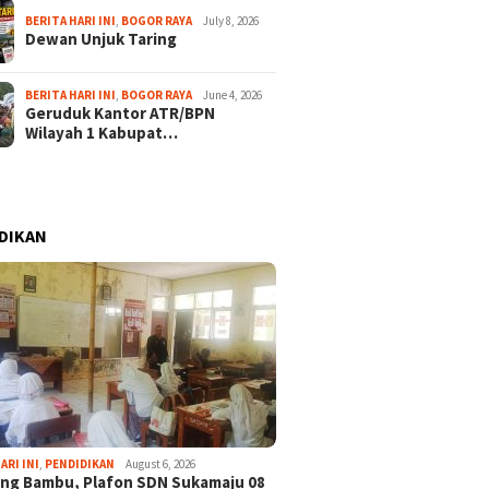
BERITA HARI INI
,
BOGOR RAYA
July 8, 2026
Dewan Unjuk Taring
BERITA HARI INI
,
BOGOR RAYA
June 4, 2026
Geruduk Kantor ATR/BPN
Wilayah 1 Kabupat…
DIKAN
ARI INI
,
PENDIDIKAN
August 6, 2026
ng Bambu, Plafon SDN Sukamaju 08