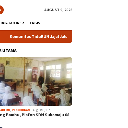
h
AUGUST 9, 2026
ING-KULINER
EKBIS
tas TiduRUN Jajal Jalur Baru Trekking dan Trail Run
DPC 
A UTAMA
ARI INI
,
PENDIDIKAN
August 6, 2026
ng Bambu, Plafon SDN Sukamaju 08