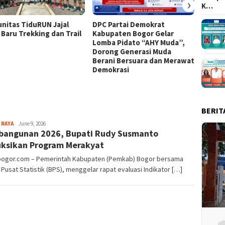
›
K…
nitas TiduRUN Jajal
DPC Partai Demokrat
Lomba
 Baru Trekking dan Trail
Kabupaten Bogor Gelar
Kabup
Lomba Pidato “AHY Muda”,
Kompet
Dorong Generasi Muda
Uji Ke
Berani Bersuara dan Merawat
Tim
Demokrasi
BERIT
Aga
 RAYA
June 9, 2026
angunan 2026, Bupati Rudy Susmanto
Alamanda
uksikan Program Merakyat
lbogor.com – Pemerintah Kabupaten (Pemkab) Bogor bersama
Pusat Statistik (BPS), menggelar rapat evaluasi Indikator […]