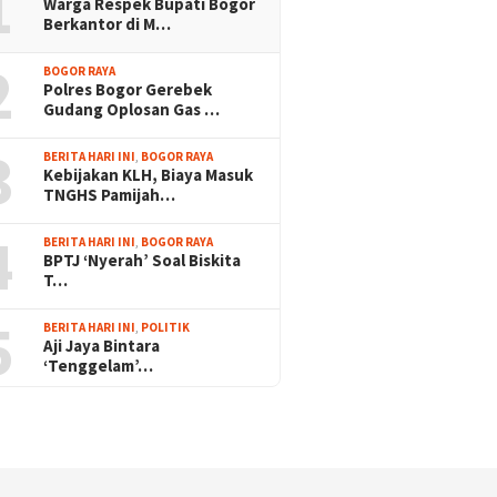
1
Warga Respek Bupati Bogor
Berkantor di M…
2
BOGOR RAYA
Polres Bogor Gerebek
Gudang Oplosan Gas …
3
BERITA HARI INI
,
BOGOR RAYA
Kebijakan KLH, Biaya Masuk
TNGHS Pamijah…
4
BERITA HARI INI
,
BOGOR RAYA
BPTJ ‘Nyerah’ Soal Biskita
T…
5
BERITA HARI INI
,
POLITIK
Aji Jaya Bintara
‘Tenggelam’…