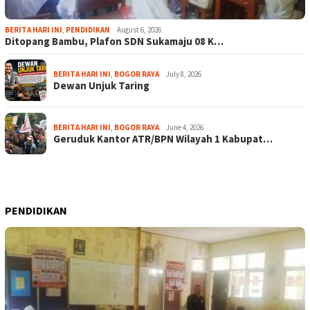
BERITA HARI INI
,
PENDIDIKAN
August 6, 2026
Ditopang Bambu, Plafon SDN Sukamaju 08 K…
BERITA HARI INI
,
BOGOR RAYA
July 8, 2026
Dewan Unjuk Taring
BERITA HARI INI
,
BOGOR RAYA
June 4, 2026
Geruduk Kantor ATR/BPN Wilayah 1 Kabupat…
PENDIDIKAN