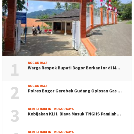
1
BOGOR RAYA
Warga Respek Bupati Bogor Berkantor di M…
2
BOGOR RAYA
Polres Bogor Gerebek Gudang Oplosan Gas …
3
BERITA HARI INI
,
BOGOR RAYA
Kebijakan KLH, Biaya Masuk TNGHS Pamijah…
BERITA HARI INI
,
BOGOR RAYA