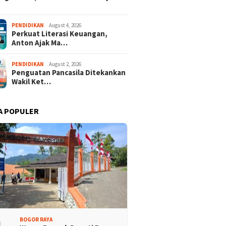
isi Bogor Biru di
Jelang Mukab IX KADIN
adin Bangun Kesadaran
Kabupaten Bogor, PHRI Bulat
PENDIDIKAN
August 4, 2026
akat Sungai Bebas
Dukung Ridwan Rusliadi
Perkuat Literasi Keuangan,
ah
Anton Ajak Ma…
PENDIDIKAN
August 2, 2026
Penguatan Pancasila Ditekankan
Wakil Ket…
A POPULER
BOGOR RAYA