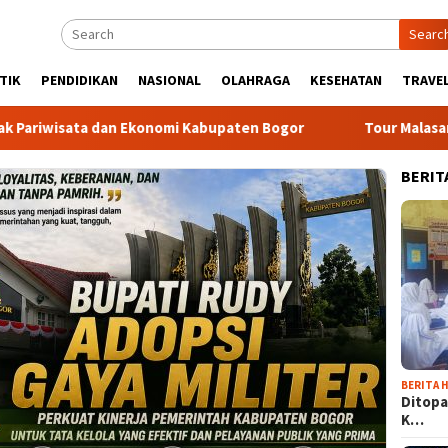
Searc
TIK
PENDIDIKAN
NASIONAL
OLAHRAGA
KESEHATAN
TRAVEL
sata dan Ekonomi Kabupaten Bogor
Tour Malasari Halimun 
BERIT
BERITA H
Ditopa
K…