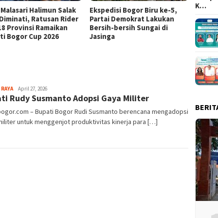
K…
 Malasari Halimun Salak
Ekspedisi Bogor Biru ke-5,
Eksped
 Diminati, Ratusan Rider
Partai Demokrat Lakukan
Pangr
 18 Provinsi Ramaikan
Bersih-bersih Sungai di
Masyar
ti Bogor Cup 2026
Jasinga
Samp
Aga
 RAYA
April 27, 2026
ti Rudy Susmanto Adopsi Gaya Militer
Alamanda
BERIT
lbogor.com – Bupati Bogor Rudi Susmanto berencana mengadopsi
iliter untuk menggenjot produktivitas kinerja para […]