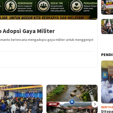
 Adopsi Gaya Militer
usmanto berencana mengadopsi gaya militer untuk menggenjot
PENDI
›
BERITA H
Ditopa