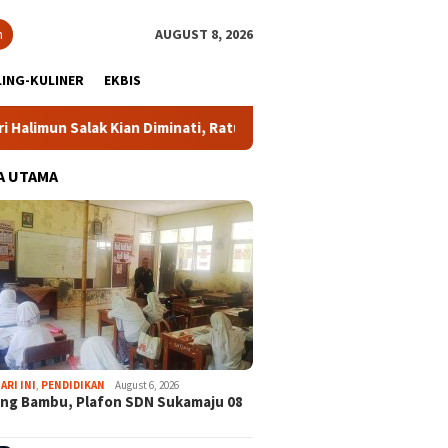
h
AUGUST 8, 2026
ING-KULINER
EKBIS
Salak Kian Diminati, Ratusan Rider dari 18 Provinsi Ramaikan Bup
A UTAMA
ARI INI
,
PENDIDIKAN
August 6, 2026
ng Bambu, Plafon SDN Sukamaju 08