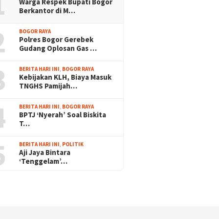
1
Warga Respek Bupati Bogor
Berkantor di M…
2
BOGOR RAYA
Polres Bogor Gerebek
Gudang Oplosan Gas …
3
BERITA HARI INI
,
BOGOR RAYA
Kebijakan KLH, Biaya Masuk
TNGHS Pamijah…
4
BERITA HARI INI
,
BOGOR RAYA
BPTJ ‘Nyerah’ Soal Biskita
T…
5
BERITA HARI INI
,
POLITIK
Aji Jaya Bintara
‘Tenggelam’…