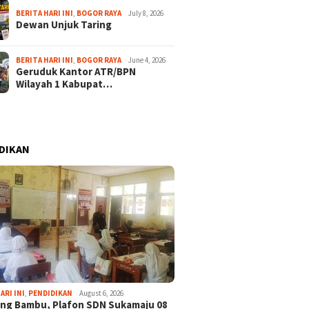
BERITA HARI INI
,
BOGOR RAYA
July 8, 2026
Dewan Unjuk Taring
BERITA HARI INI
,
BOGOR RAYA
June 4, 2026
Geruduk Kantor ATR/BPN
Wilayah 1 Kabupat…
DIKAN
ARI INI
,
PENDIDIKAN
August 6, 2026
ng Bambu, Plafon SDN Sukamaju 08