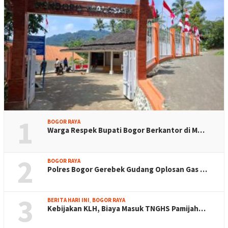
1
BOGOR RAYA
Warga Respek Bupati Bogor Berkantor di M…
2
BOGOR RAYA
Polres Bogor Gerebek Gudang Oplosan Gas …
3
BERITA HARI INI
,
BOGOR RAYA
Kebijakan KLH, Biaya Masuk TNGHS Pamijah…