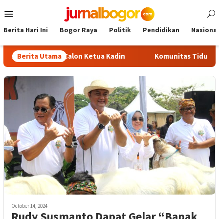
Skip
Mobile
to
Menu
content
Berita Hari Ini
Bogor Raya
Politik
Pendidikan
Nasional
liadi Jadi Calon Ketua Kadin
Berita Utama
Komunitas TiduRUN Jajal Ja
October 14, 2024
Rudy Susmanto Dapat Gelar “Bapak