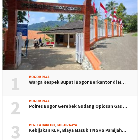
1
BOGOR RAYA
Warga Respek Bupati Bogor Berkantor di M…
2
BOGOR RAYA
Polres Bogor Gerebek Gudang Oplosan Gas …
3
BERITA HARI INI
,
BOGOR RAYA
Kebijakan KLH, Biaya Masuk TNGHS Pamijah…