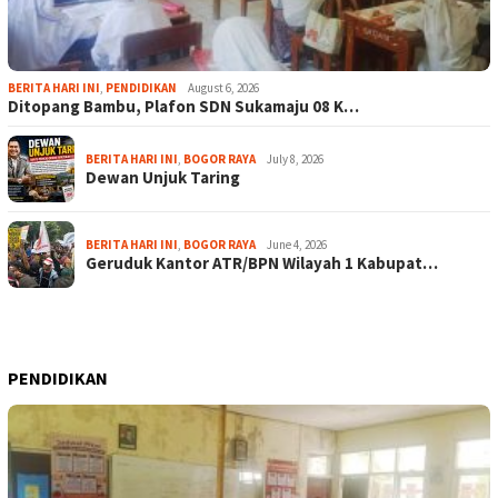
BERITA HARI INI
,
PENDIDIKAN
August 6, 2026
Ditopang Bambu, Plafon SDN Sukamaju 08 K…
BERITA HARI INI
,
BOGOR RAYA
July 8, 2026
Dewan Unjuk Taring
BERITA HARI INI
,
BOGOR RAYA
June 4, 2026
Geruduk Kantor ATR/BPN Wilayah 1 Kabupat…
PENDIDIKAN