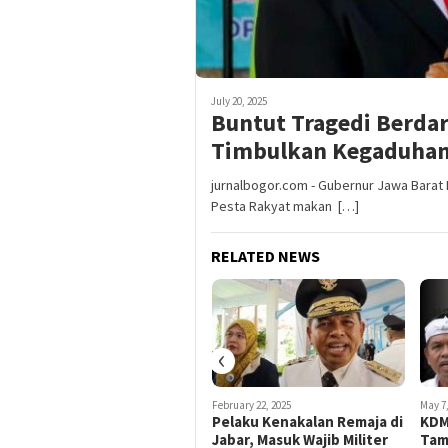
July 20, 2025
Buntut Tragedi Berdar
Timbulkan Kegaduha
jurnalbogor.com - Gubernur Jawa Barat 
Pesta Rakyat makan […]
RELATED NEWS
‹
July 13, 2025
February 22, 2025
May 7,
Nganjang Ka Warga, KDM
Pelaku Kenakalan Remaja di
KDM
Sempatkan Temui Kepala
Jabar, Masuk Wajib Militer
Tam