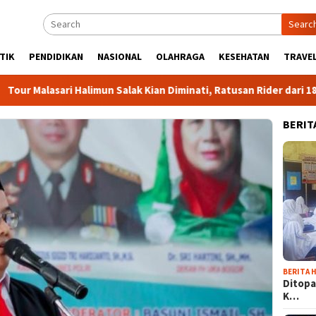
Searc
TIK
PENDIDIKAN
NASIONAL
OLAHRAGA
KESEHATAN
TRAVEL
i Halimun Salak Kian Diminati, Ratusan Rider dari 18 Provinsi Ra
BERIT
BERITA H
Ditopa
K…