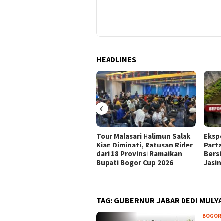
Desa Sukamulya Rumpin
HEADLINES
‹
Tour Malasari Halimun Salak
Eksp
Kian Diminati, Ratusan Rider
Part
dari 18 Provinsi Ramaikan
Bers
Bupati Bogor Cup 2026
Jasi
TAG:
GUBERNUR JABAR DEDI MULY
BOGOR