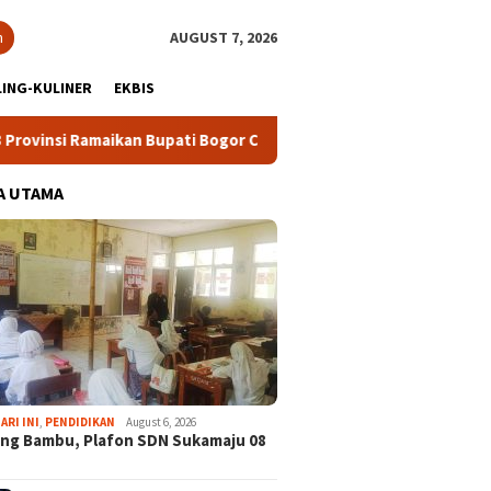
h
AUGUST 7, 2026
ING-KULINER
EKBIS
maikan Bupati Bogor Cup 2026
Ekspedisi Bogor Biru ke-5, 
A UTAMA
ARI INI
,
PENDIDIKAN
August 6, 2026
ng Bambu, Plafon SDN Sukamaju 08