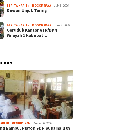
BERITA HARI INI
,
BOGOR RAYA
July 8, 2026
Dewan Unjuk Taring
BERITA HARI INI
,
BOGOR RAYA
June 4, 2026
Geruduk Kantor ATR/BPN
Wilayah 1 Kabupat…
DIKAN
ARI INI
,
PENDIDIKAN
August 6, 2026
ng Bambu, Plafon SDN Sukamaju 08