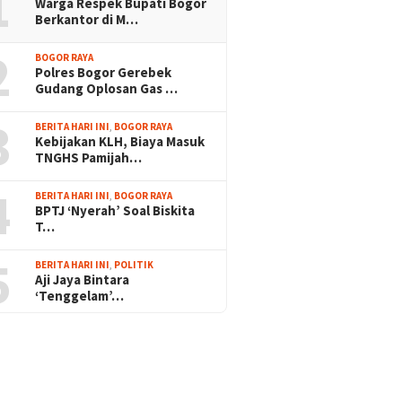
1
Warga Respek Bupati Bogor
Berkantor di M…
2
BOGOR RAYA
Polres Bogor Gerebek
Gudang Oplosan Gas …
3
BERITA HARI INI
,
BOGOR RAYA
Kebijakan KLH, Biaya Masuk
TNGHS Pamijah…
4
BERITA HARI INI
,
BOGOR RAYA
BPTJ ‘Nyerah’ Soal Biskita
T…
5
BERITA HARI INI
,
POLITIK
Aji Jaya Bintara
‘Tenggelam’…