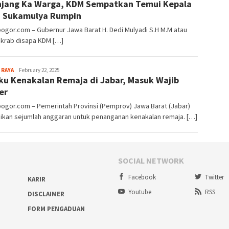
jang Ka Warga, KDM Sempatkan Temui Kepala
 Sukamulya Rumpin
bogor.com – Gubernur Jawa Barat H. Dedi Mulyadi S.H M.M atau
akrab disapa KDM […]
Sayyev
 RAYA
February 22, 2025
ku Kenakalan Remaja di Jabar, Masuk Wajib
er
bogor.com – Pemerintah Provinsi (Pemprov) Jawa Barat (Jabar)
ikan sejumlah anggaran untuk penanganan kenakalan remaja. […]
SOCIAL NETWORK
Facebook
Twitter
KARIR
Youtube
RSS
DISCLAIMER
FORM PENGADUAN