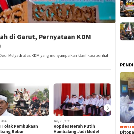
ah di Garut, Pernyataan KDM
n
Dedi Mulyadi alias KDM yang menyampaikan klarifikasi perihal
PENDI
›
 2026
July 21, 2025
 Tolak Pembukaan
Kopdes Merah Putih
BERITA H
bang Bobar
Hambalang Jadi Model
Ditopa