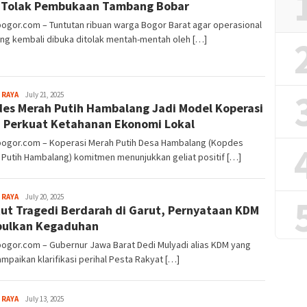
 Tolak Pembukaan Tambang Bobar
Alamanda
bogor.com – Tuntutan ribuan warga Bogor Barat agar operasional
ng kembali dibuka ditolak mentah-mentah oleh […]
Aga
 RAYA
July 21, 2025
es Merah Putih Hambalang Jadi Model Koperasi
Alamanda
 Perkuat Ketahanan Ekonomi Lokal
lbogor.com – Koperasi Merah Putih Desa Hambalang (Kopdes
Putih Hambalang) komitmen menunjukkan geliat positif […]
Sayyev
 RAYA
July 20, 2025
ut Tragedi Berdarah di Garut, Pernyataan KDM
bulkan Kegaduhan
bogor.com – Gubernur Jawa Barat Dedi Mulyadi alias KDM yang
paikan klarifikasi perihal Pesta Rakyat […]
Sayyev
 RAYA
July 13, 2025