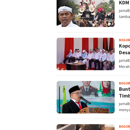
KDM
jurnal
tamba
BOGOR
Kopd
Desa
jurna
Merah 
BOGOR
Bunt
Tim
jurnal
menyam
BOGOR