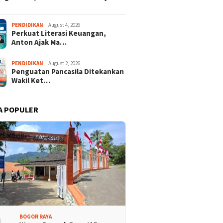
PENDIDIKAN
August 4, 2026
Perkuat Literasi Keuangan,
Anton Ajak Ma…
PENDIDIKAN
August 2, 2026
Penguatan Pancasila Ditekankan
Wakil Ket…
A POPULER
 Mukab IX KADIN
Cibinong City Mall Hadirkan
ten Bogor, PHRI Bulat
“Kita Indonesia – Kreativitas
 Ridwan Rusliadi
Anak Bangsa” Rayakan HUT
RI ke-81
BOGOR RAYA