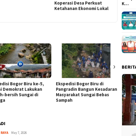
Koperasi Desa Perkuat
K…
Ketahanan Ekonomi Lokal
›
BERIT
edisi Bogor Biru ke-5,
Ekspedisi Bogor Biru di
Jelang
ai Demokrat Lakukan
Pangradin Bangun Kesadaran
Kabupa
ih-bersih Sungai di
Masyarakat Sungai Bebas
Dukung
nga
Sampah
ADI
Aga
 RAYA
May 7, 2026