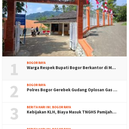
1
BOGOR RAYA
Warga Respek Bupati Bogor Berkantor di M…
2
BOGOR RAYA
Polres Bogor Gerebek Gudang Oplosan Gas …
3
BERITA HARI INI
,
BOGOR RAYA
Kebijakan KLH, Biaya Masuk TNGHS Pamijah…