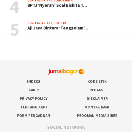
4
BERITA HARI INI
,
BOGOR RAYA
BPTJ ‘Nyerah’ Soal Biskita T…
5
BERITA HARI INI
,
POLITIK
Aji Jaya Bintara ‘Tenggelam’…
INDEKS
KODE ETIK
KARIR
REDAKSI
PRIVACY POLICY
DISCLAIMER
TENTANG KAMI
KONTAK KAMI
FORM PENGADUAN
PEDOMAN MEDIA SIBER
SOCIAL NETWORK