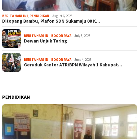
BERITA HARI INI
,
PENDIDIKAN
August 6, 2026
Ditopang Bambu, Plafon SDN Sukamaju 08 K…
BERITA HARI INI
,
BOGOR RAYA
July 8, 2026
Dewan Unjuk Taring
BERITA HARI INI
,
BOGOR RAYA
June 4, 2026
Geruduk Kantor ATR/BPN Wilayah 1 Kabupat…
PENDIDIKAN