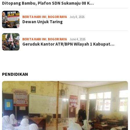
Ditopang Bambu, Plafon SDN Sukamaju 08 K…
BERITA HARI INI
,
BOGOR RAYA
July 8, 2026
Dewan Unjuk Taring
BERITA HARI INI
,
BOGOR RAYA
June 4, 2026
Geruduk Kantor ATR/BPN Wilayah 1 Kabupat…
PENDIDIKAN