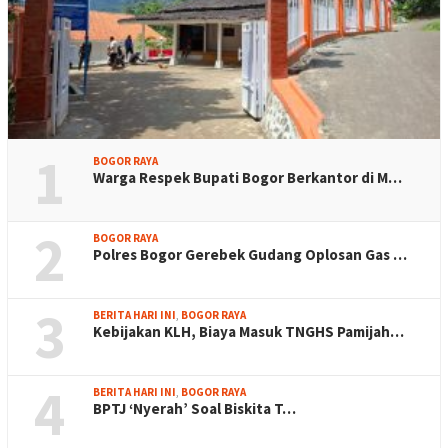
1
BOGOR RAYA
Warga Respek Bupati Bogor Berkantor di M…
2
BOGOR RAYA
Polres Bogor Gerebek Gudang Oplosan Gas …
3
BERITA HARI INI
,
BOGOR RAYA
Kebijakan KLH, Biaya Masuk TNGHS Pamijah…
4
BERITA HARI INI
,
BOGOR RAYA
BPTJ ‘Nyerah’ Soal Biskita T…