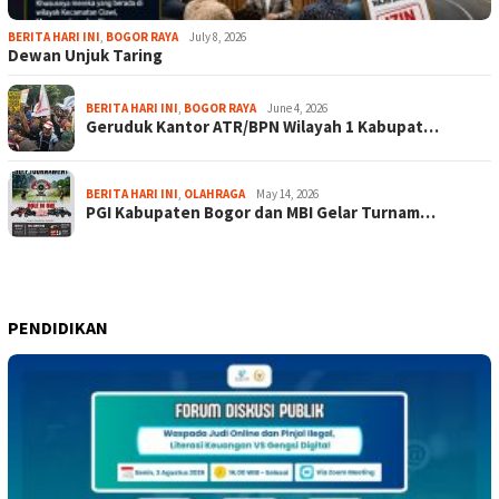
BERITA HARI INI
,
BOGOR RAYA
July 8, 2026
Dewan Unjuk Taring
BERITA HARI INI
,
BOGOR RAYA
June 4, 2026
Geruduk Kantor ATR/BPN Wilayah 1 Kabupat…
BERITA HARI INI
,
OLAHRAGA
May 14, 2026
PGI Kabupaten Bogor dan MBI Gelar Turnam…
PENDIDIKAN