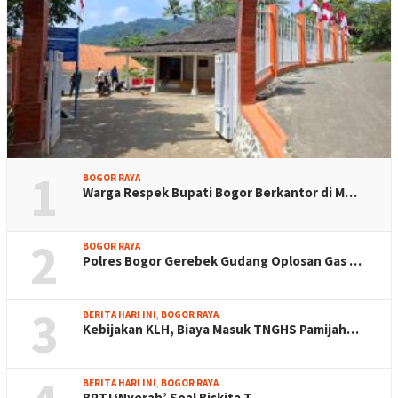
1
BOGOR RAYA
Warga Respek Bupati Bogor Berkantor di M…
2
BOGOR RAYA
Polres Bogor Gerebek Gudang Oplosan Gas …
3
BERITA HARI INI
,
BOGOR RAYA
Kebijakan KLH, Biaya Masuk TNGHS Pamijah…
BERITA HARI INI
,
BOGOR RAYA
BPTJ ‘Nyerah’ Soal Biskita T…